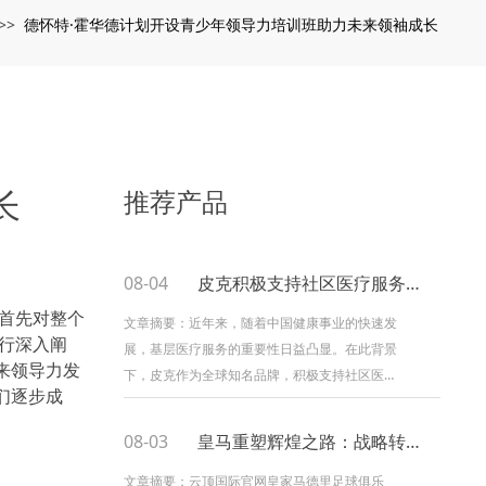
德怀特·霍华德计划开设青少年领导力培训班助力未来领袖成长
>>
长
推荐产品
08-04
皮克积极支持社区医疗服务推动健康中国建设助力基层医疗发展
首先对整个
文章摘要：近年来，随着中国健康事业的快速发
行深入阐
展，基层医疗服务的重要性日益凸显。在此背景
来领导力发
下，皮克作为全球知名品牌，积极支持社区医疗
们逐步成
服务，推动健康中国建设，并为基层医疗发展注
入强大动力。皮克的这种社会责任感...
08-03
皇马重塑辉煌之路：战略转型与未来愿景的全面解析
文章摘要：云顶国际官网皇家马德里足球俱乐