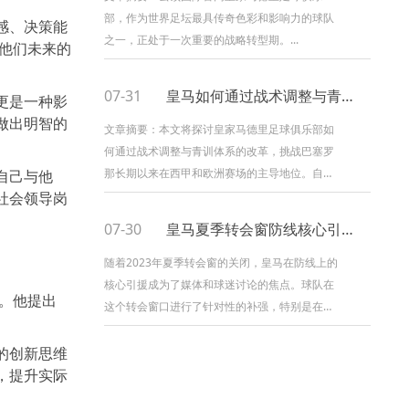
部，作为世界足坛最具传奇色彩和影响力的球队
感、决策能
之一，正处于一次重要的战略转型期。...
他们未来的
07-31
皇马如何通过战术调整与青训体系挑战巴萨的长期主导地位
更是一种影
做出明智的
文章摘要：本文将探讨皇家马德里足球俱乐部如
何通过战术调整与青训体系的改革，挑战巴塞罗
那长期以来在西甲和欧洲赛场的主导地位。自上
自己与他
世纪90年代末以来，巴萨凭借其精细的技术流派
社会领导岗
和强大的青训体系，成为世界足坛...
07-30
皇马夏季转会窗防线核心引援解析及其对球队战术的深远影响
随着2023年夏季转会窗的关闭，皇马在防线上的
核心引援成为了媒体和球迷讨论的焦点。球队在
。他提出
这个转会窗口进行了针对性的补强，特别是在后
防线的建设上，显著提升了防守质量。通过引入
顶级后卫球员，皇马在强化防守...
的创新思维
，提升实际