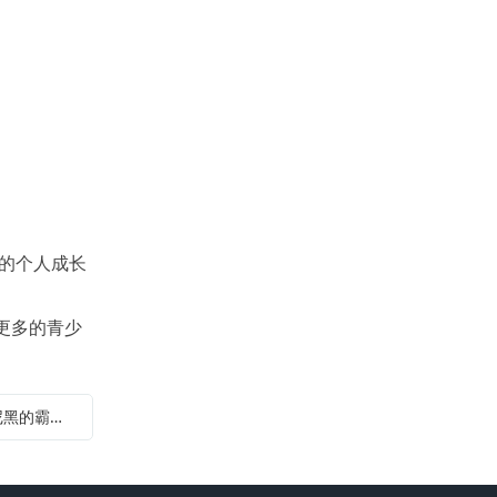
的个人成长
更多的青少
下一篇：德甲新兴力量崛起 谁能挑战拜仁慕尼黑的霸主地位