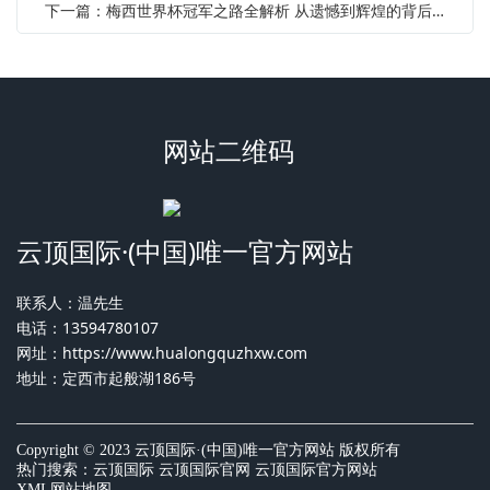
下一篇：梅西世界杯冠军之路全解析 从遗憾到辉煌的背后故事
网站二维码
云顶国际·(中国)唯一官方网站
联系人：温先生
电话：13594780107
网址：
https://www.hualongquzhxw.com
地址：定西市起般湖186号
Copyright © 2023 云顶国际·(中国)唯一官方网站 版权所有
热门搜索：
云顶国际
云顶国际官网 云顶国际官方网站
XML网站地图