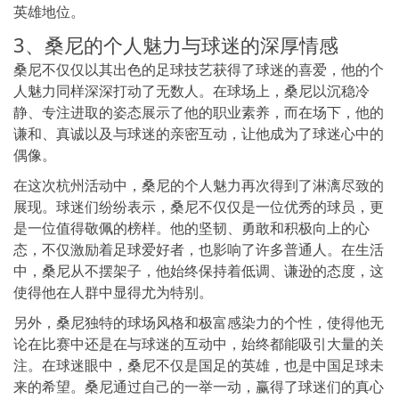
英雄地位。
3、桑尼的个人魅力与球迷的深厚情感
桑尼不仅仅以其出色的足球技艺获得了球迷的喜爱，他的个
人魅力同样深深打动了无数人。在球场上，桑尼以沉稳冷
静、专注进取的姿态展示了他的职业素养，而在场下，他的
谦和、真诚以及与球迷的亲密互动，让他成为了球迷心中的
偶像。
在这次杭州活动中，桑尼的个人魅力再次得到了淋漓尽致的
展现。球迷们纷纷表示，桑尼不仅仅是一位优秀的球员，更
是一位值得敬佩的榜样。他的坚韧、勇敢和积极向上的心
态，不仅激励着足球爱好者，也影响了许多普通人。在生活
中，桑尼从不摆架子，他始终保持着低调、谦逊的态度，这
使得他在人群中显得尤为特别。
另外，桑尼独特的球场风格和极富感染力的个性，使得他无
论在比赛中还是在与球迷的互动中，始终都能吸引大量的关
注。在球迷眼中，桑尼不仅是国足的英雄，也是中国足球未
来的希望。桑尼通过自己的一举一动，赢得了球迷们的真心