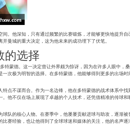
空间。他深知，只有通过频繁的比赛锻炼，才能够更快地提升自
离开曼城的重大决定，这为他未来的成功埋下了伏笔。
敢的选择
豪门多特蒙德。这一决定曾让外界颇为惊讶，因为在许多人眼中，
是一次极为明智的选择。在多特蒙德，他能够得到更多的出场时
人特点不谋而合。作为一名边锋，他在多特蒙德的战术体系中找
一。他不仅在场上展现了卓越的个人技术，还凭借精准的传球和
为球队的核心人物。在赛季中，他屡屡贡献进球与助攻，逐渐被
的比赛经验，也让他得到了全球球迷和媒体的关注，他的名声逐