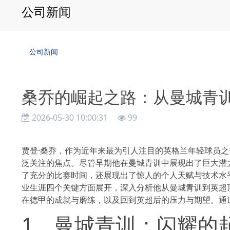
公司新闻
公司新闻
桑乔的崛起之路：从曼城青
2026-05-30 10:00:31
99
贾登·桑乔，作为近年来最为引人注目的英格兰年轻球员
泛关注的焦点。尽管早期他在曼城青训中展现出了巨大潜
了充分的比赛时间，还展现出了惊人的个人天赋与技术水
业生涯四个关键方面展开，深入分析他从曼城青训到英超
在德甲的成就与磨练，以及回到英超后的压力与期望。通
1、曼城青训：闪耀的