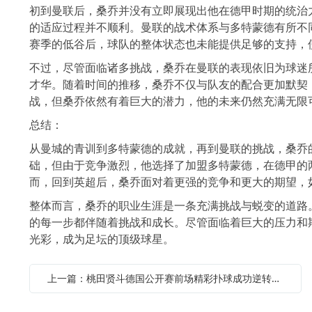
初到曼联后，桑乔并没有立即展现出他在德甲时期的统治
的适应过程并不顺利。曼联的战术体系与多特蒙德有所不
赛季的低谷后，球队的整体状态也未能提供足够的支持，
不过，尽管面临诸多挑战，桑乔在曼联的表现依旧为球迷
才华。随着时间的推移，桑乔不仅与队友的配合更加默契
战，但桑乔依然有着巨大的潜力，他的未来仍然充满无限
总结：
从曼城的青训到多特蒙德的成就，再到曼联的挑战，桑乔
础，但由于竞争激烈，他选择了加盟多特蒙德，在德甲的
而，回到英超后，桑乔面对着更强的竞争和更大的期望，
整体而言，桑乔的职业生涯是一条充满挑战与蜕变的道路
的每一步都伴随着挑战和成长。尽管面临着巨大的压力和
光彩，成为足坛的顶级球星。
上一篇：桃田贤斗德国公开赛前场精彩扑球成功逆转夺冠