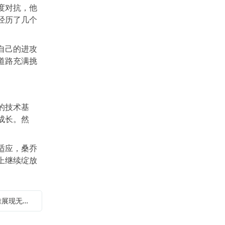
度对抗，他
经历了几个
自己的进攻
道路充满挑
的技术基
成长。然
适应，桑乔
上继续绽放
下一篇：桑尼现身杭州再度引发热议 国足英雄展现无穷魅力与球迷互动