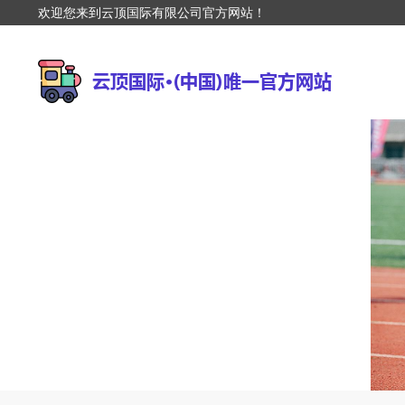
欢迎您来到云顶国际有限公司官方网站！