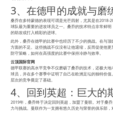
3、在德甲的成就与磨
桑乔在多特蒙德的表现可谓是光芒四射，尤其是在2018-
球队最为重要的进攻球员之一。桑乔的技术特点非常鲜明
的助攻或打入精彩的进球。
此外，桑乔在德甲的比赛中也经历了不少的挑战。在与顶
方面的不足。这些挑战不仅没有让他退缩，反而促使他更
防守策略，如何在高强度的比赛中保持冷静与效率。
云顶国际官网
德甲联赛的高水平竞争不仅磨砺了桑乔的技术，还极大地
球员，并在多个赛季中证明了自己在欧洲足坛的独特价值
层次的竞争奠定了基础。
4、回到英超：巨大的
2019年，桑乔终于决定回到英超，加盟了曼联。对于桑
力与挑战。曼联作为一支拥有悠久历史与荣誉的俱乐部，