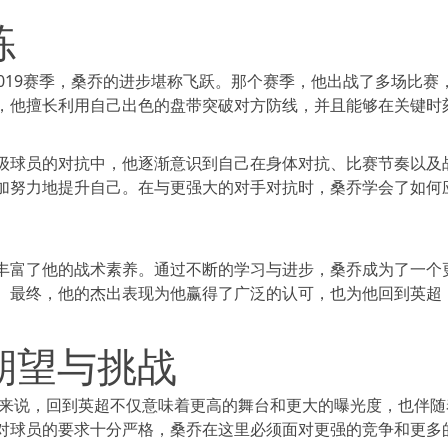
练
2019赛季，桑乔的进步堪称飞跃。那个赛季，他出战了多场比赛
，他擅长利用自己出色的盘带突破对方防线，并且能够在关键时
级球员的对抗中，他逐渐意识到自己在身体对抗、比赛节奏以及
加努力地提升自己。在与更强大的对手对抗时，桑乔学会了如何
丰富了他的战术素养。通过不断的学习与进步，桑乔成为了一个
。最终，他的杰出表现为他赢得了广泛的认可，也为他回到英超
期望与挑战
乔来说，回到英超不仅意味着更高的舞台和更大的曝光度，也伴
对球员的要求十分严格，桑乔在这里必须面对更强的竞争和更多