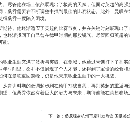
力。尽管他在场上依然展现出了极高的天赋，但面对英超的高强
同，桑乔需要在不断调整中找到最佳的比赛状态。此外，曼联在
使得桑乔一度陷入困境。
所期待。他逐渐适应了英超的比赛节奏，并在关键时刻展现出了
，也逐渐找回了自己曾在德甲时期的那股锐气。尽管回归英超的
可能。
的职业生涯充满了波折与突破。在曼城，他通过青训打下了扎实
两年时间里，桑乔不仅展现了个人才能，还得到了宝贵的经验和
如何在曼联重回巅峰，仍是他未来职业生涯中的一大挑战。
。从青训时期的低调起步到在德甲打破自我，再到英超的重返与
期望，但桑乔依然有着巨大的潜力与未来，期待他能在英超赛场