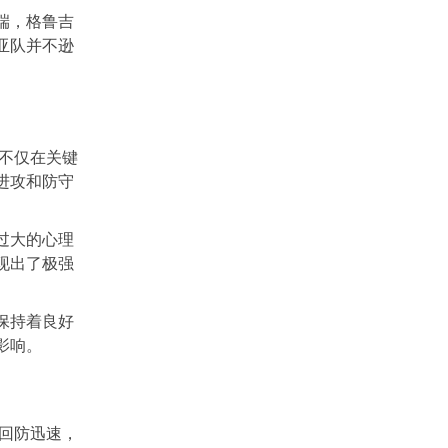
端，格鲁吉
亚队并不逊
不仅在关键
进攻和防守
过大的心理
现出了极强
保持着良好
影响。
回防迅速，