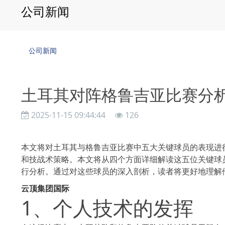
公司新闻
公司新闻
土耳其对阵格鲁吉亚比赛分
2025-11-15 09:44:44
126
本文将对土耳其与格鲁吉亚比赛中五大关键球员的表现进
和技战术策略。本文将从四个方面详细解读这五位关键球
行分析。通过对这些球员的深入剖析，读者将更好地理解
云顶集团国际
1、个人技术的发挥