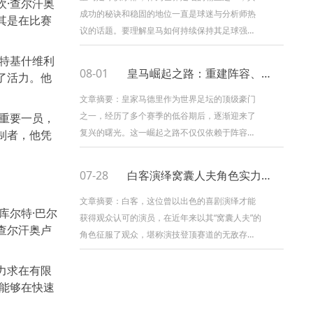
·查尔汗奥
成功的秘诀和稳固的地位一直是球迷与分析师热
其是在比赛
议的话题。要理解皇马如何持续保持其足球强国
的地位，必须探讨其背后的六大关键策略。这些
特基什维利
策略不仅体现在球队的管理、战术部...
08-01
皇马崛起之路：重建阵容、调整战术与激发新活力的全面改革路径
了活力。他
文章摘要：皇家马德里作为世界足坛的顶级豪门
之一，经历了多个赛季的低谷期后，逐渐迎来了
重要一员，
复兴的曙光。这一崛起之路不仅仅依赖于阵容的
制者，他凭
重建，还包括了战术的调整与新活力的激发。首
先，皇马通过精准的转会操作，逐步...
07-28
白客演绎窝囊人夫角色实力登顶赛道堪称无敌无人能敌
文章摘要：白客，这位曾以出色的喜剧演绎才能
库尔特·巴尔
获得观众认可的演员，在近年来以其“窝囊人夫”的
查尔汗奥卢
角色征服了观众，堪称演技登顶赛道的无敌存
在。不同于传统的硬汉或英雄形象，白客通过
对“窝囊人夫”这一角色的细腻刻画...
力求在有限
能够在快速