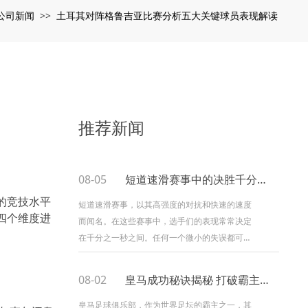
公司新闻
土耳其对阵格鲁吉亚比赛分析五大关键球员表现解读
>>
推荐新闻
08-05
短道速滑赛事中的决胜千分之一秒背后的科技与精密时计分析
的竞技水平
短道速滑赛事，以其高强度的对抗和快速的速度
四个维度进
而闻名。在这些赛事中，选手们的表现常常决定
在千分之一秒之间。任何一个微小的失误都可能
让选手失去比赛的胜利。而在这些决胜千分之一
秒的背后，科技与精密时计起到了至...
08-02
皇马成功秘诀揭秘 打破霸主地位的六大关键策略
皇马足球俱乐部，作为世界足坛的霸主之一，其