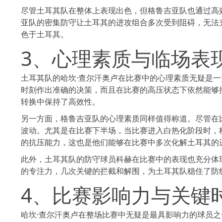
尽管土耳其队在整体上表现出色，但格鲁吉亚队也通过高
亚队的密集防守让土耳其的进攻组合多次受到阻碍，无法
色于土耳其。
3、心理素质与临场表
土耳其队的哈坎·查尔汗奥卢在比赛中的心理素质无疑是
时刻作出准确的决策，而且在比赛的高压状态下依然能够
转换中保持了高效性。
另一方面，格鲁吉亚队的心理素质同样值得称道。尽管在
波动。尤其是在比赛下半场，当比赛进入白热化阶段时，
的抗压能力，这也是他们能够在比赛中多次化解土耳其的
此外，土耳其队的防守球员科赫在比赛中的表现也充分体
的专注力，几次关键的拦截和解围，为土耳其队稳住了防
4、比赛影响力与关键
哈坎·查尔汗奥卢在整场比赛中无疑是最具影响力的球员