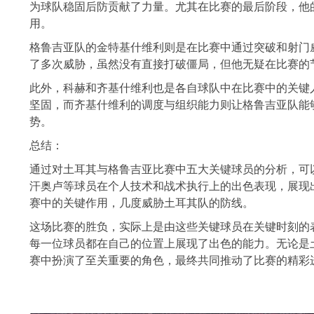
为球队稳固后防贡献了力量。尤其在比赛的最后阶段，他
用。
格鲁吉亚队的金特基什维利则是在比赛中通过突破和射门
了多次威胁，虽然没有直接打破僵局，但他无疑在比赛的
此外，科赫和齐基什维利也是各自球队中在比赛中的关键
坚固，而齐基什维利的调度与组织能力则让格鲁吉亚队能
势。
总结：
通过对土耳其与格鲁吉亚比赛中五大关键球员的分析，可
汗奥卢等球员在个人技术和战术执行上的出色表现，展现
赛中的关键作用，几度威胁土耳其队的防线。
这场比赛的胜负，实际上是由这些关键球员在关键时刻的
每一位球员都在自己的位置上展现了出色的能力。无论是
赛中扮演了至关重要的角色，最终共同推动了比赛的精彩