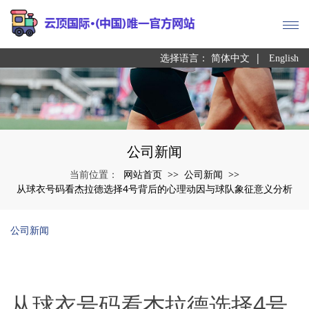
|
选择语言：
简体中文
English
公司新闻
网站首页
公司新闻
当前位置：
>>
>>
从球衣号码看杰拉德选择4号背后的心理动因与球队象征意义分析
公司新闻
从球衣号码看杰拉德选择4号