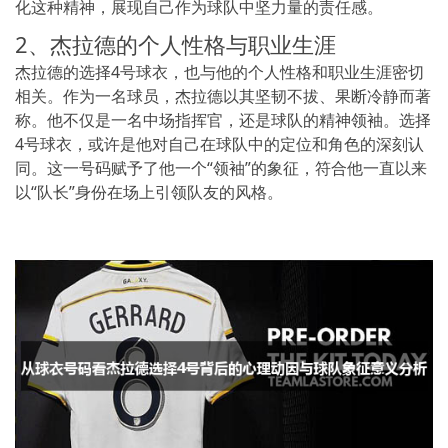
化这种精神，展现自己作为球队中坚力量的责任感。
2、杰拉德的个人性格与职业生涯
杰拉德的选择4号球衣，也与他的个人性格和职业生涯密切
相关。作为一名球员，杰拉德以其坚韧不拔、果断冷静而著
称。他不仅是一名中场指挥官，还是球队的精神领袖。选择
4号球衣，或许是他对自己在球队中的定位和角色的深刻认
同。这一号码赋予了他一个“领袖”的象征，符合他一直以来
以“队长”身份在场上引领队友的风格。