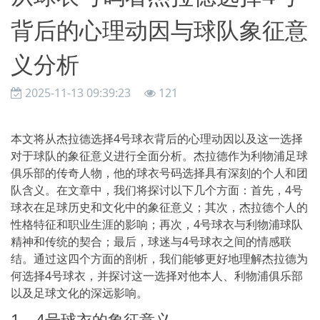
背后的心理动因与球队象征意
义分析
2025-11-13 09:39:23
121
本文将从杰拉德选择4号球衣背后的心理动因以及这一选择
对于球队的象征意义进行全面分析。杰拉德作为利物浦足球
俱乐部的传奇人物，他的球衣号码选择具有深刻的个人和团
队含义。在文章中，我们将探讨以下几个方面：首先，4号
球衣在足球历史和文化中的象征意义；其次，杰拉德个人的
性格特征和职业生涯的影响；再次，4号球衣与利物浦球队
精神和传统的契合；最后，球迷与4号球衣之间的情感联
结。通过这四个方面的剖析，我们能够更好地理解杰拉德为
何选择4号球衣，并探讨这一选择对他本人、利物浦俱乐部
以及足球文化的深远影响。
1、4号球衣的象征意义