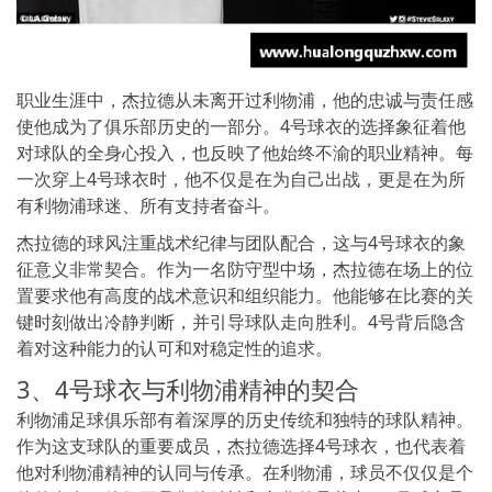
职业生涯中，杰拉德从未离开过利物浦，他的忠诚与责任感
使他成为了俱乐部历史的一部分。4号球衣的选择象征着他
对球队的全身心投入，也反映了他始终不渝的职业精神。每
一次穿上4号球衣时，他不仅是在为自己出战，更是在为所
有利物浦球迷、所有支持者奋斗。
杰拉德的球风注重战术纪律与团队配合，这与4号球衣的象
征意义非常契合。作为一名防守型中场，杰拉德在场上的位
置要求他有高度的战术意识和组织能力。他能够在比赛的关
键时刻做出冷静判断，并引导球队走向胜利。4号背后隐含
着对这种能力的认可和对稳定性的追求。
3、4号球衣与利物浦精神的契合
利物浦足球俱乐部有着深厚的历史传统和独特的球队精神。
作为这支球队的重要成员，杰拉德选择4号球衣，也代表着
他对利物浦精神的认同与传承。在利物浦，球员不仅仅是个