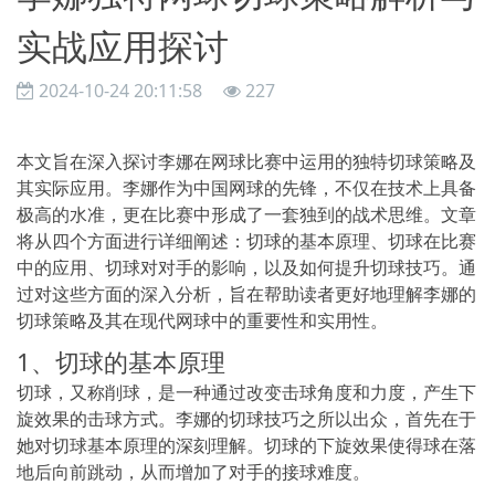
实战应用探讨
2024-10-24 20:11:58
227
本文旨在深入探讨李娜在网球比赛中运用的独特切球策略及
其实际应用。李娜作为中国网球的先锋，不仅在技术上具备
极高的水准，更在比赛中形成了一套独到的战术思维。文章
将从四个方面进行详细阐述：切球的基本原理、切球在比赛
中的应用、切球对对手的影响，以及如何提升切球技巧。通
过对这些方面的深入分析，旨在帮助读者更好地理解李娜的
切球策略及其在现代网球中的重要性和实用性。
1、切球的基本原理
切球，又称削球，是一种通过改变击球角度和力度，产生下
旋效果的击球方式。李娜的切球技巧之所以出众，首先在于
她对切球基本原理的深刻理解。切球的下旋效果使得球在落
地后向前跳动，从而增加了对手的接球难度。