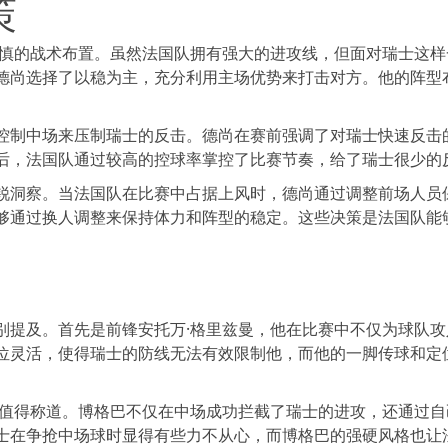
策
谨慎的战术布置。虽然法国队拥有强大的进攻线，但面对瑞士这样
尚选择了以稳为主，充分利用主场优势来打击对方。他的阵型布置
控制中场来压制瑞士的反击。德尚在赛前强调了对瑞士快速反击
后，法国队通过较高的控球率掌控了比赛节奏，给了瑞士很少的
锐洞察。当法国队在比赛中占据上风时，德尚通过调整前场人员
够通过换人调整来保持体力和阵型的稳定。这些决策是法国队能
别提及。首先是前锋安托万·格里兹曼，他在比赛中不仅为球队攻
位灵活，使得瑞士的防线无法有效限制他，而他的一脚传球和定
样值得称道。博格巴不仅在中场成功拦截了瑞士的进攻，还通过自
士在争抢中场球时显得有些力不从心，而博格巴的强硬风格也让