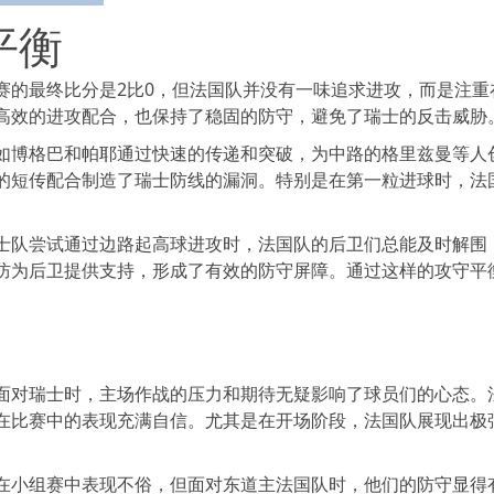
平衡
赛的最终比分是2比0，但法国队并没有一味追求进攻，而是注重
高效的进攻配合，也保持了稳固的防守，避免了瑞士的反击威胁
如博格巴和帕耶通过快速的传递和突破，为中路的格里兹曼等人
的短传配合制造了瑞士防线的漏洞。特别是在第一粒进球时，法
士队尝试通过边路起高球进攻时，法国队的后卫们总能及时解围
防为后卫提供支持，形成了有效的防守屏障。通过这样的攻守平
面对瑞士时，主场作战的压力和期待无疑影响了球员们的心态。
在比赛中的表现充满自信。尤其是在开场阶段，法国队展现出极
在小组赛中表现不俗，但面对东道主法国队时，他们的防守显得