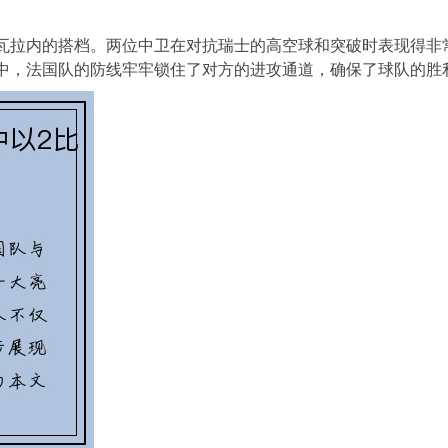
瓦拉内的搭档。两位中卫在对抗瑞士的高空球和突破时表现得非
中，法国队的防线牢牢锁住了对方的进攻通道，确保了球队的胜