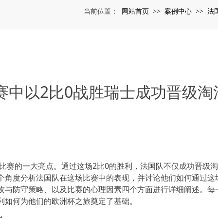
网站首页
案例中心
法
当前位置：
>>
>>
组赛中以2比0战胜瑞士成功晋级淘
了比赛的一大亮点。通过这场2比0的胜利，法国队不仅成功晋级
个角度分析法国队在这场比赛中的表现，并讨论他们如何通过这
攻与防守策略、以及比赛的心理因素四个方面进行详细阐述。每
利如何为他们的欧洲杯之旅奠定了基础。