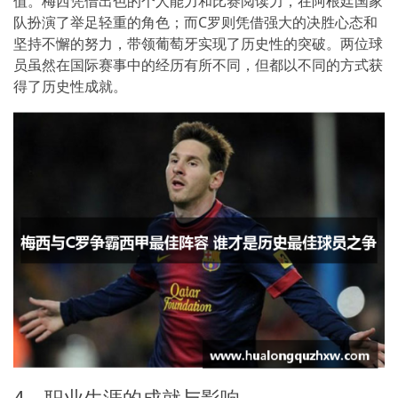
值。梅西凭借出色的个人能力和比赛阅读力，在阿根廷国家
队扮演了举足轻重的角色；而C罗则凭借强大的决胜心态和
坚持不懈的努力，带领葡萄牙实现了历史性的突破。两位球
员虽然在国际赛事中的经历有所不同，但都以不同的方式获
得了历史性成就。
4、职业生涯的成就与影响