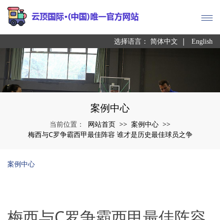
|
选择语言：
简体中文
English
案例中心
网站首页
案例中心
当前位置：
>>
>>
梅西与C罗争霸西甲最佳阵容 谁才是历史最佳球员之争
案例中心
梅西与C罗争霸西甲最佳阵容