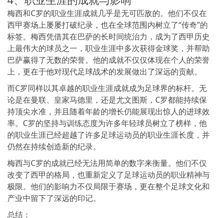
梅西和C罗的职业生涯成就几乎是无可匹敌的。他们不仅在
西甲赛场上屡屡打破纪录，也在全球范围内树立了“传奇”的
标签。梅西凭借其在巴萨的长时间统治力，成为了西甲历史
上最伟大的球员之一，职业生涯中多次获得金球奖，并帮助
巴萨赢得了无数的荣誉。他的成就不仅仅体现在个人的荣誉
上，更在于他对现代足球战术的发展做出了深远的贡献。
而C罗同样以其卓越的职业生涯成就成为足球界的标杆。无
论是在曼联、皇家马德里，还是尤文图斯，C罗都能持续保
持顶尖水准，并且随着年龄的增长仍能展现出惊人的进球效
率。C罗的坚持与训练态度为许多年轻球员树立了榜样，他
的职业生涯已经超越了许多足球运动员的职业生涯长度，并
仍然在持续创造新的纪录。
梅西与C罗的成就已经无法用简单的数字来衡量。他们不仅
改变了西甲的格局，也重新定义了足球运动员的职业精神与
极限。他们的影响力不仅局限于赛场，更在整个足球文化和
产业中留下了深远的印记。
总结：