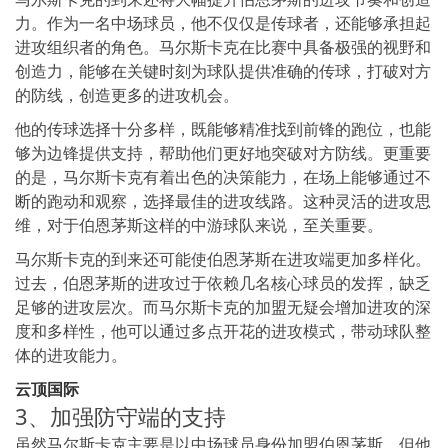
力。作为一名中场球员，他不仅仅是传球者，还能够承担起
进攻组织者的角色。马尔斯卡克在比赛中具备极强的视野和
创造力，能够在关键时刻为球队提供准确的传球，打破对方
的防线，创造更多的进攻机会。
他的传球选择十分多样，既能够精准找到前锋的跑位，也能
够为边锋提供支持，帮助他们更好地突破对方防线。更重要
的是，马尔斯卡克有着出色的决策能力，在场上能够通过不
断的跑动和观察，选择最佳的进攻线路。这种灵活的进攻思
维，对于伯恩茅斯这样的中游球队来说，至关重要。
马尔斯卡克的到来还可能使伯恩茅斯在进攻端更加多样化。
过去，伯恩茅斯的进攻过于依赖几名核心球员的发挥，缺乏
足够的进攻层次。而马尔斯卡克的加盟无疑会增加进攻的深
度和多样性，他可以通过多点开花的进攻模式，带动球队整
体的进攻能力。
云顶国际
3、加强防守端的支持
虽然马尔斯卡克主要是以中场球员身份加盟伯恩茅斯，但他