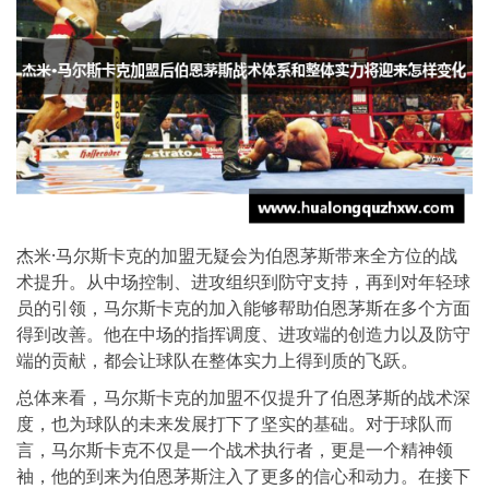
杰米·马尔斯卡克的加盟无疑会为伯恩茅斯带来全方位的战
术提升。从中场控制、进攻组织到防守支持，再到对年轻球
员的引领，马尔斯卡克的加入能够帮助伯恩茅斯在多个方面
得到改善。他在中场的指挥调度、进攻端的创造力以及防守
端的贡献，都会让球队在整体实力上得到质的飞跃。
总体来看，马尔斯卡克的加盟不仅提升了伯恩茅斯的战术深
度，也为球队的未来发展打下了坚实的基础。对于球队而
言，马尔斯卡克不仅是一个战术执行者，更是一个精神领
袖，他的到来为伯恩茅斯注入了更多的信心和动力。在接下