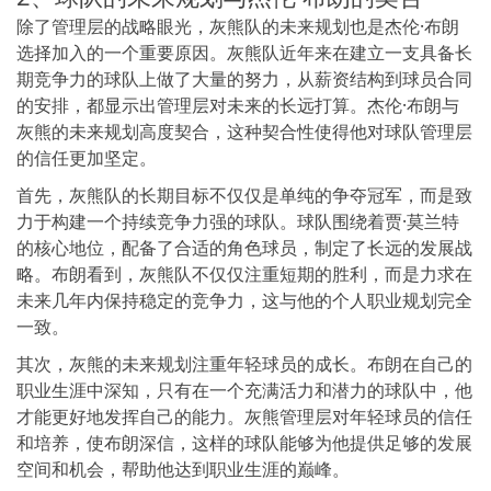
除了管理层的战略眼光，灰熊队的未来规划也是杰伦·布朗
选择加入的一个重要原因。灰熊队近年来在建立一支具备长
期竞争力的球队上做了大量的努力，从薪资结构到球员合同
的安排，都显示出管理层对未来的长远打算。杰伦·布朗与
灰熊的未来规划高度契合，这种契合性使得他对球队管理层
的信任更加坚定。
首先，灰熊队的长期目标不仅仅是单纯的争夺冠军，而是致
力于构建一个持续竞争力强的球队。球队围绕着贾·莫兰特
的核心地位，配备了合适的角色球员，制定了长远的发展战
略。布朗看到，灰熊队不仅仅注重短期的胜利，而是力求在
未来几年内保持稳定的竞争力，这与他的个人职业规划完全
一致。
其次，灰熊的未来规划注重年轻球员的成长。布朗在自己的
职业生涯中深知，只有在一个充满活力和潜力的球队中，他
才能更好地发挥自己的能力。灰熊管理层对年轻球员的信任
和培养，使布朗深信，这样的球队能够为他提供足够的发展
空间和机会，帮助他达到职业生涯的巅峰。