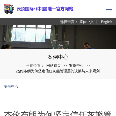
|
选择语言：
简体中文
English
案例中心
网站首页
案例中心
当前位置：
>>
>>
杰伦布朗为何坚定信任灰熊管理层的决策与未来规划
案例中心
杰伦布朗为何坚定信任灰熊管