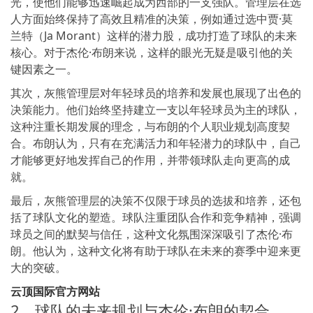
光，使他们能够迅速崛起成为西部的一支强队。管理层在选
人方面始终保持了高效且精准的决策，例如通过选中贾·莫
兰特（Ja Morant）这样的潜力股，成功打造了球队的未来
核心。对于杰伦·布朗来说，这样的眼光无疑是吸引他的关
键因素之一。
其次，灰熊管理层对年轻球员的培养和发展也展现了出色的
决策能力。他们始终坚持建立一支以年轻球员为主的球队，
这种注重长期发展的理念，与布朗的个人职业规划高度契
合。布朗认为，只有在充满活力和年轻潜力的球队中，自己
才能够更好地发挥自己的作用，并带领球队走向更高的成
就。
最后，灰熊管理层的决策不仅限于球员的选拔和培养，还包
括了球队文化的塑造。球队注重团队合作和竞争精神，强调
球员之间的默契与信任，这种文化氛围深深吸引了杰伦·布
朗。他认为，这种文化将有助于球队在未来的赛季中迎来更
大的突破。
云顶国际官方网站
2、球队的未来规划与杰伦·布朗的契合