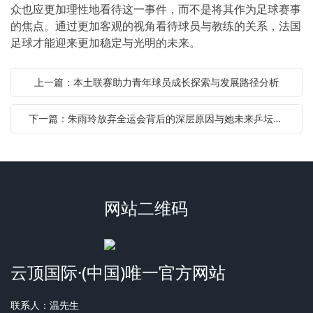
众也应更加理性地看待这一事件，而不是将其作为足球赛事
的焦点。通过更加客观的视角看待球员与教练的关系，法国
足球才能迎来更加稳定与光明的未来。
上一篇：本土联赛助力青年球员成长探索与发展路径分析
下一篇：朱雨玲放弃全运会背后的深层原因与她未来乒坛道路的选择分析
网站二维码
云顶国际·(中国)唯一官方网站
联系人：温先生