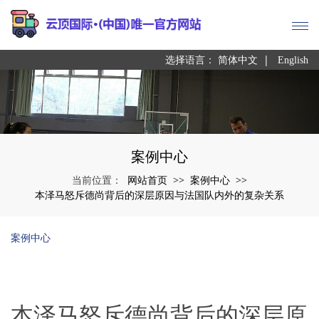
|
选择语言：
简体中文
English
案例中心
网站首页
案例中心
当前位置：
>>
>>
本泽马怒斥德尚背后的深层原因与法国队内外的复杂关系
案例中心
本泽马怒斥德尚背后的深层原