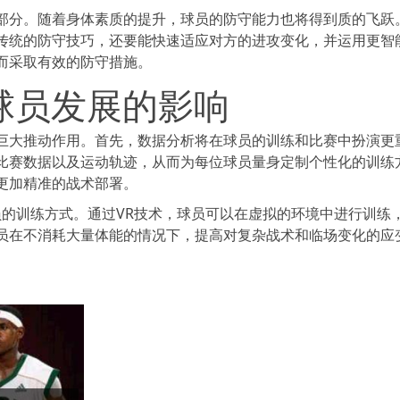
一部分。随着身体素质的提升，球员的防守能力也将得到质的飞跃
传统的防守技巧，还要能快速适应对方的进攻变化，并运用更智
而采取有效的防守措施。
球员发展的影响
到巨大推动作用。首先，数据分析将在球员的训练和比赛中扮演更
比赛数据以及运动轨迹，从而为每位球员量身定制个性化的训练
更加精准的战术部署。
员的训练方式。通过VR技术，球员可以在虚拟的环境中进行训练
员在不消耗大量体能的情况下，提高对复杂战术和临场变化的应