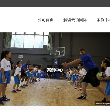
公司首页
解读云顶国际
案例中