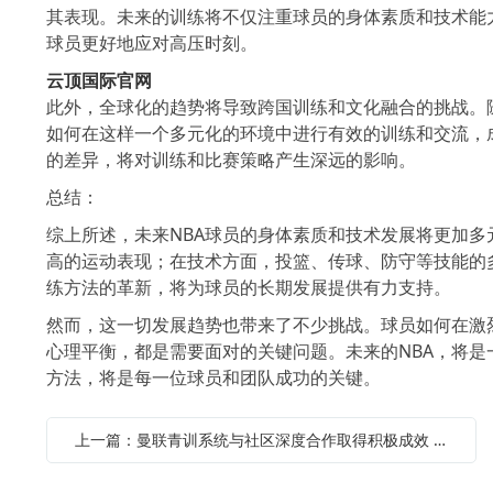
其表现。未来的训练将不仅注重球员的身体素质和技术能
球员更好地应对高压时刻。
云顶国际官网
此外，全球化的趋势将导致跨国训练和文化融合的挑战。
如何在这样一个多元化的环境中进行有效的训练和交流，
的差异，将对训练和比赛策略产生深远的影响。
总结：
综上所述，未来NBA球员的身体素质和技术发展将更加
高的运动表现；在技术方面，投篮、传球、防守等技能的
练方法的革新，将为球员的长期发展提供有力支持。
然而，这一切发展趋势也带来了不少挑战。球员如何在激
心理平衡，都是需要面对的关键问题。未来的NBA，将
方法，将是每一位球员和团队成功的关键。
上一篇：曼联青训系统与社区深度合作取得积极成效 获得广泛好评