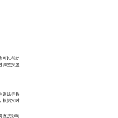
家可以帮助
过调整投篮
性训练等将
，根据实时
将直接影响