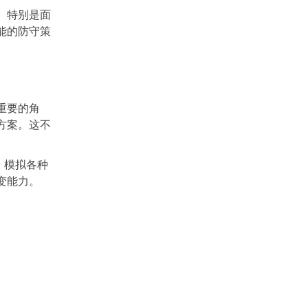
。特别是面
能的防守策
重要的角
方案。这不
，模拟各种
变能力。