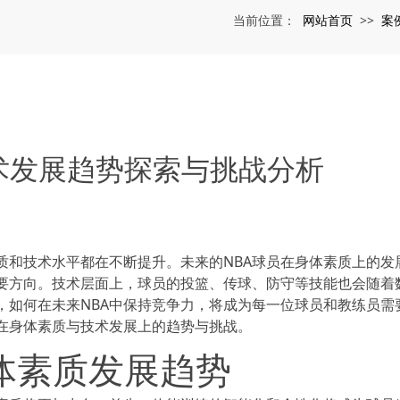
网站首页
案
当前位置：
>>
术发展趋势探索与挑战分析
质和技术水平都在不断提升。未来的NBA球员在身体素质上的发
要方向。技术层面上，球员的投篮、传球、防守等技能也会随着
，如何在未来NBA中保持竞争力，将成为每一位球员和教练员需
员在身体素质与技术发展上的趋势与挑战。
身体素质发展趋势