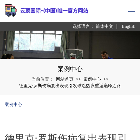
|
选择语言：
简体中文
English
案例中心
网站首页
案例中心
当前位置：
>>
>>
德里克·罗斯伤病复出表现引发球迷热议重返巅峰之路
案例中心
德里克·罗斯伤病复出表现引