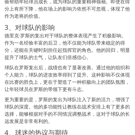
验帮助年轻球员成长，成为球队的重要精神领袖。即使在得
分上有所下降，他在场上的影响力依然不可忽视，体现了他
作为老将的价值。
3、对球队的影响
德里克·罗斯的复出对于球队的整体表现产生了积极影响。
作为一名经验丰富的后卫，他不仅能为球队带来稳定的得
分，还能在关键时刻担任起指挥官的角色。他的回归，明显
提升了球队的士气，让队友们倍感信心。
球队在罗斯复出后，战绩也有了显著改善。通过他的组织和
个人能力，球队的进攻效率得到了提升。这种影响不仅体现
在比赛的胜负上，更在于塑造了一种积极向上的团队氛围，
让年轻球员在罗斯的带领下更有斗志。
更为重要的是，罗斯的复出为球队注入了新的活力，增强了
球队的深度。他的多功能性让教练在战术安排上有了更多的
选择，能够根据对手的不同情况调整战术，这对于球队的长
远发展是非常有利的。
4、球迷的热议与期待