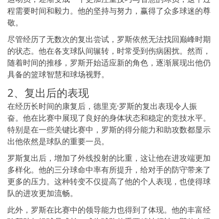
程需要时间和毅力。他的坚持与努力，赢得了众多球迷的尊
敬。
尽管经历了无数次的复出尝试，罗斯依然无法找回巅峰时期
的状态。他在各支球队间辗转，时常受到伤病困扰。然而，
随着时间的推移，罗斯开始适应新的角色，逐渐展现出他仍
具备的篮球智慧和球场视野。
2、复出后的表现
在经历长时间的康复后，德里克·罗斯的复出表现令人振
奋。他在比赛中展现了良好的身体状态和稳定的竞技水平。
特别是在一些关键比赛中，罗斯的得分能力和助攻数都显示
出他依然是球队的重要一员。
罗斯复出后，增加了外线投射的比重，这让他在进攻端更加
多样化。他的三分球命中率有所提升，给对手的防守带来了
更多的压力。这种转变不仅提高了他的个人表现，也使得球
队的进攻更加流畅。
此外，罗斯在比赛中的领导能力也得到了体现。他的丰富经