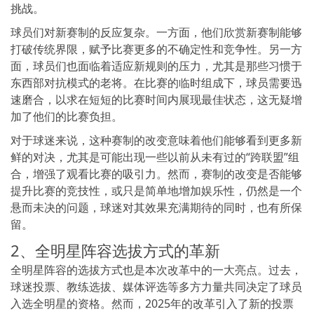
挑战。
球员们对新赛制的反应复杂。一方面，他们欣赏新赛制能够
打破传统界限，赋予比赛更多的不确定性和竞争性。另一方
面，球员们也面临着适应新规则的压力，尤其是那些习惯于
东西部对抗模式的老将。在比赛的临时组成下，球员需要迅
速磨合，以求在短短的比赛时间内展现最佳状态，这无疑增
加了他们的比赛负担。
对于球迷来说，这种赛制的改变意味着他们能够看到更多新
鲜的对决，尤其是可能出现一些以前从未有过的“跨联盟”组
合，增强了观看比赛的吸引力。然而，赛制的改变是否能够
提升比赛的竞技性，或只是简单地增加娱乐性，仍然是一个
悬而未决的问题，球迷对其效果充满期待的同时，也有所保
留。
2、全明星阵容选拔方式的革新
全明星阵容的选拔方式也是本次改革中的一大亮点。过去，
球迷投票、教练选拔、媒体评选等多方力量共同决定了球员
入选全明星的资格。然而，2025年的改革引入了新的投票