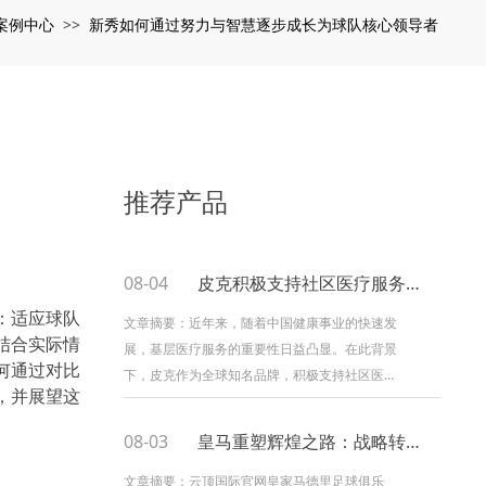
案例中心
新秀如何通过努力与智慧逐步成长为球队核心领导者
>>
推荐产品
08-04
皮克积极支持社区医疗服务推动健康中国建设助力基层医疗发展
：适应球队
文章摘要：近年来，随着中国健康事业的快速发
结合实际情
展，基层医疗服务的重要性日益凸显。在此背景
何通过对比
下，皮克作为全球知名品牌，积极支持社区医疗
，并展望这
服务，推动健康中国建设，并为基层医疗发展注
入强大动力。皮克的这种社会责任感...
08-03
皇马重塑辉煌之路：战略转型与未来愿景的全面解析
文章摘要：云顶国际官网皇家马德里足球俱乐