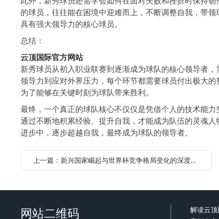
此外，新秀球员还需学会如何在面对失败和挫折时保持韧
的球员，往往能在困境中迎难而上，不断调整自我，带领
具有强大领导力的核心球员。
总结：
云顶国际官方网站
新秀球员从初入职业联赛到逐渐成为球队的核心领导者，
领导力到应对外界压力，每个环节都需要球员付出极大的
为了能够在关键时刻为球队带来胜利。
最终，一个真正的球队核心不仅仅是凭借个人的技术能力
通过不断地积累经验、提升自我，才能成为队伍的灵魂人
进步中，逐步超越自我，最终成为球队的领导者。
上一篇：新兴国家崛起与世界杯竞争格局变化的深度解析
网站二维码
解读云顶