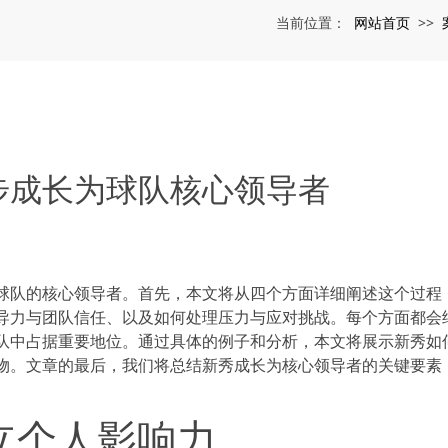
网站首页
当前位置：
>>
步成长为球队核心领导者
球队的核心领导者。首先，本文将从四个方面详细阐述这个过程
导力与团队信任、以及如何处理压力与应对挑战。每个方面都会
队中占据重要地位。通过具体的例子和分析，本文将展示新秀如
物。文章的最后，我们将总结新秀成长为核心领导者的关键要素
立个人影响力