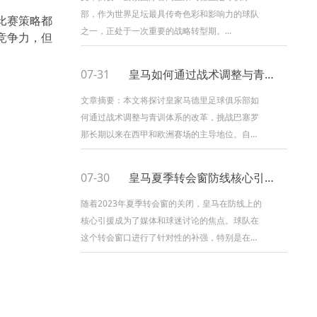
部，作为世界足坛最具传奇色彩和影响力的球队
比赛策略都
之一，正处于一次重要的战略转型期。...
竞争力，但
07-31
皇马如何通过战术调整与青训体系挑战巴萨的长期主导地位
文章摘要：本文将探讨皇家马德里足球俱乐部如
何通过战术调整与青训体系的改革，挑战巴塞罗
那长期以来在西甲和欧洲赛场的主导地位。自上
世纪90年代末以来，巴萨凭借其精细的技术流派
和强大的青训体系，成为世界足坛...
07-30
皇马夏季转会窗防线核心引援解析及其对球队战术的深远影响
随着2023年夏季转会窗的关闭，皇马在防线上的
核心引援成为了媒体和球迷讨论的焦点。球队在
这个转会窗口进行了针对性的补强，特别是在后
防线的建设上，显著提升了防守质量。通过引入
顶级后卫球员，皇马在强化防守...