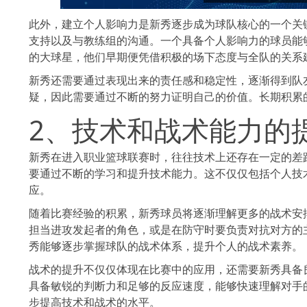
此外，建立个人影响力是新秀逐步成为球队核心的一个关
支持以及与教练组的沟通。一个具备个人影响力的球员能
的大球星，他们早期便凭借积极的场下态度与全队的关系
新秀还需要通过表现出来的责任感和稳定性，逐渐得到队
疑，因此需要通过不断的努力证明自己的价值。长期积累
2、技术和战术能力的
新秀在进入职业篮球联赛时，往往技术上还存在一定的差
要通过不断的学习和提升技术能力。这不仅仅包括个人技
应。
随着比赛经验的积累，新秀球员将逐渐理解更多的战术安
担当进攻发起者的角色，或是在防守时要负责对抗对方的
秀能够逐步掌握球队的战术体系，提升个人的战术素养。
战术的提升不仅仅体现在比赛中的应用，还需要新秀具备
具备敏锐的判断力和足够的反应速度，能够快速理解对手
步提高技术和战术的水平。