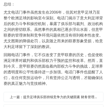
总结：
尤文电话门事件虽然发生在2006年，但其对意甲足球乃至
整个欧洲足球的影响至今深刻。电话门揭示了意大利足球背
后的权力斗争和操控机制，暴露了俱乐部与裁判、政治机构
之间的密切联系。虽然事件的真相已逐步浮出水面，但意甲
联赛的管理体制和竞争环境问题依然没有得到根本性改变。
尤文图斯的降级处罚，以及随之而来的联赛形象受损，给意
大利足球留下了深刻的教训。
回顾电话门事件，它不仅改变了意甲联赛的历史，也促使欧
洲足球界对裁判和俱乐部权力干预的监控和改革。然而，直
到今天，意甲联赛仍然面临着内部权力斗争的挑战，足球界
的透明度和公平性亟待进一步加强。电话门事件也提醒了人
们，在任何竞技运动中，只有坚持公正与透明，才能确保比
赛的真正魅力与竞技精神。
上一篇：提升足球俱乐部持续竞争力的关键因素 财务管理在其中的核心作用