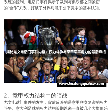
系统的控制。电话门事件揭示了裁判与俱乐部之间紧密
的“合作”关系，打破了外界对意甲公平竞争的基本认知。
2、意甲权力结构中的暗战
尤文电话门事件的发生，背后反映的是意甲联赛复杂的权力
斗争。意大利足球的权力结构长期以来一直被几个大型俱乐