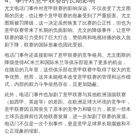
尤文电话门事件对意甲联赛的影响深远，不仅改变了尤文图
斯的历史，也让整个意甲联赛的形象受到了严重损害。尤文
图斯被罚降级，这一决定虽然恢复了比赛的公正性，但也为
意甲联赛带来了长期的负面影响。尤文的降级事件，让意甲
联赛的吸引力受到了巨大打击，赞助商和电视转播的收入急
剧下降，联赛的国际形象也因此受损。
电话门事件还直接影响了意甲联赛的竞争格局。尤文图斯的
降级使得AC米兰和国际米兰等俱乐部迎来了更多的机会，
在随后的几年里，这些俱乐部在意甲联赛中取得了较大的竞
争优势。然而，这并未能根本改变意甲联赛的管理和运作模
式，内部的权力斗争依然存在，且更加隐蔽。
此外，电话门事件也加剧了意甲联赛与其他欧洲顶级联赛
（如西甲、英超等）的差距。在欧洲足球大环境的竞争中，
意甲联赛因丑闻丧失了原本的竞争力和吸引力，甚至一些本
土球员选择前往其他联赛发展，进一步加剧了联赛的衰退。
电话门不仅是一次个别事件，更是意甲足球界长期腐败和不
公正现象的缩影。