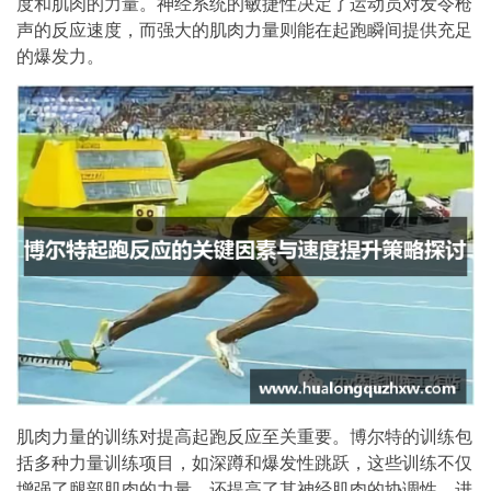
度和肌肉的力量。神经系统的敏捷性决定了运动员对发令枪
声的反应速度，而强大的肌肉力量则能在起跑瞬间提供充足
的爆发力。
肌肉力量的训练对提高起跑反应至关重要。博尔特的训练包
括多种力量训练项目，如深蹲和爆发性跳跃，这些训练不仅
增强了腿部肌肉的力量，还提高了其神经肌肉的协调性，进