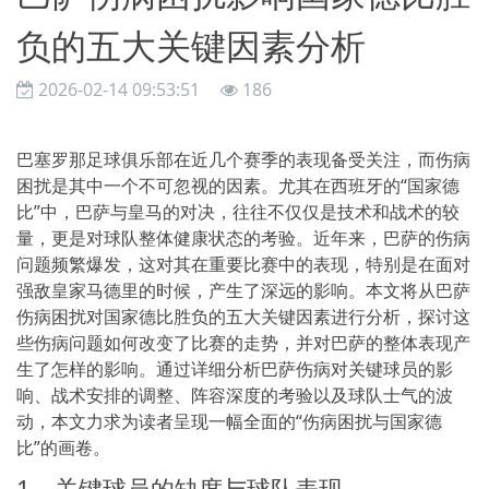
负的五大关键因素分析
2026-02-14 09:53:51
186
巴塞罗那足球俱乐部在近几个赛季的表现备受关注，而伤病
困扰是其中一个不可忽视的因素。尤其在西班牙的“国家德
比”中，巴萨与皇马的对决，往往不仅仅是技术和战术的较
量，更是对球队整体健康状态的考验。近年来，巴萨的伤病
问题频繁爆发，这对其在重要比赛中的表现，特别是在面对
强敌皇家马德里的时候，产生了深远的影响。本文将从巴萨
伤病困扰对国家德比胜负的五大关键因素进行分析，探讨这
些伤病问题如何改变了比赛的走势，并对巴萨的整体表现产
生了怎样的影响。通过详细分析巴萨伤病对关键球员的影
响、战术安排的调整、阵容深度的考验以及球队士气的波
动，本文力求为读者呈现一幅全面的“伤病困扰与国家德
比”的画卷。
1、关键球员的缺席与球队表现