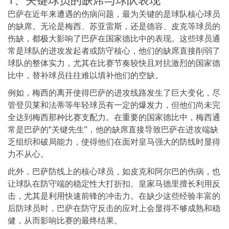
巴萨在近年来遭遇的伤病问题，最为关键的是球队核心球员
的缺席。无论是梅西、苏亚雷斯，还是德容、皮克等球员的
伤缺，都极大影响了巴萨在国家德比中的表现。这些球员通
常是球队的进攻发起者或防守核心，他们的缺席直接削弱了
球队的整体实力，尤其在比赛节奏较快且对抗激烈的国家德
比中，替补球员往往难以填补他们的空缺。
例如，梅西的离开使得巴萨的进攻线路发生了巨大变化，尽
管登贝莱和法蒂等年轻球员有一定的爆发力，但他们尚未完
全达到梅西那种比赛支配力。在重要的国家德比中，梅西通
常是巴萨的“关键先生”，他的缺席直接导致巴萨在进攻端缺
乏组织和破局能力，使得他们在面对皇马强大的防线时显得
力不从心。
此外，巴萨防线上的核心球员，如皮克和阿尔巴的伤病，也
让球队在防守端的稳定性大打折扣。皇家马德里擅长利用反
击，尤其是利用快速前锋的冲击力。在缺少这些经验丰富的
后防球员时，巴萨在防守反击的应对上会显得不够成熟和稳
健，从而影响比赛的最终结果。