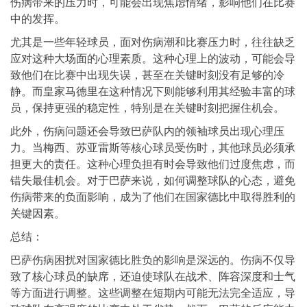
伤病带来的压力时，可能会出现焦虑情绪，影响他们在比赛
中的发挥。
尤其是一些年轻球员，面对伤病潮和比赛压力时，往往缺乏
应对这种大场面的心理素质。这种心理上的波动，可能会导
致他们在比赛中出现失误，甚至在关键时刻没有足够的冷
静。而皇家马德里在这种情况下则能够利用其经验丰富的球
员，保持更强的稳定性，特别是在关键时刻把握住机会。
此外，伤病问题还会导致巴萨队内的领袖球员出现心理压
力。当梅西、苏亚雷斯等核心球员受伤时，其他球员必须承
担更大的责任。这种心理负担有时会导致他们过度焦虑，而
错失最佳机会。对于巴萨来说，如何调整球队的心态，避免
伤病带来的负面影响，成为了他们在国家德比中取得胜利的
关键因素。
总结：
巴萨伤病困扰对国家德比胜负的影响是深远的。伤病不仅导
致了核心球员的缺席，还迫使球队在战术、阵容深度和士气
等方面进行调整。这些调整在短期内可能无法完全适应，导