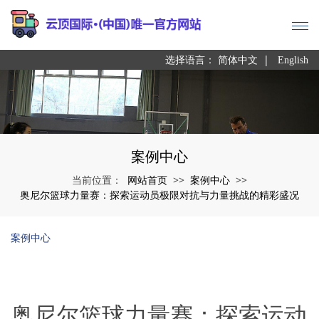
|
选择语言：
简体中文
English
案例中心
网站首页
案例中心
当前位置：
>>
>>
奥尼尔篮球力量赛：探索运动员极限对抗与力量挑战的精彩盛况
案例中心
奥尼尔篮球力量赛：探索运动