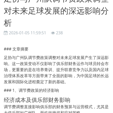
对未来足球发展的深远影响分
析
2026-01-05 11:59:51
238
### 文章摘要
足协与广州队调节费政策调整对未来足球发展产生了深远影
响。这一政策变动不仅影响了俱乐部财务运作与球员转会市
场，更重要的是在培养青训、提升联赛竞争力以及国内足球
治理体系改革等方面带来了全面的影响，为中国足球的长远
发展和国际化进程奠定了新的基础。
### 1、调节费政策的经济影响
经济成本及俱乐部财务影响
调节费调整直接影响俱乐部的财务预算与运营模式，尤其是
大俱乐部如广州队，面临的挑战和应对策略。