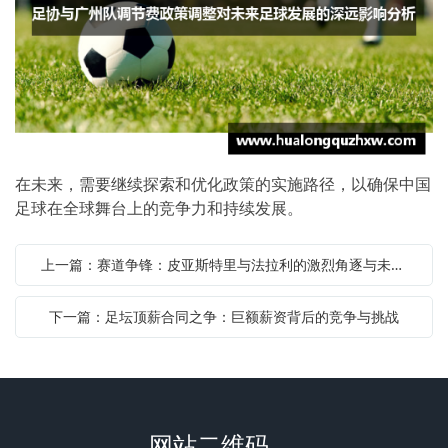
在未来，需要继续探索和优化政策的实施路径，以确保中国
足球在全球舞台上的竞争力和持续发展。
上一篇：赛道争锋：皮亚斯特里与法拉利的激烈角逐与未来挑战
下一篇：足坛顶薪合同之争：巨额薪资背后的竞争与挑战
网站二维码