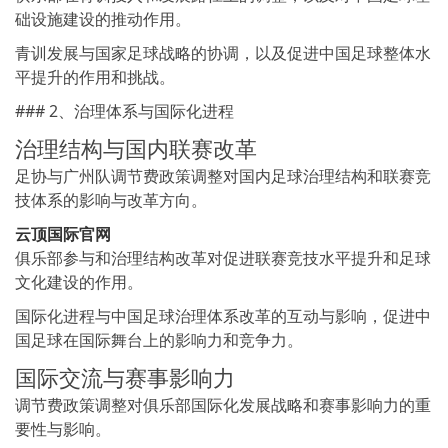
础设施建设的推动作用。
青训发展与国家足球战略的协调，以及促进中国足球整体水
平提升的作用和挑战。
### 2、治理体系与国际化进程
治理结构与国内联赛改革
足协与广州队调节费政策调整对国内足球治理结构和联赛竞
技体系的影响与改革方向。
云顶国际官网
俱乐部参与和治理结构改革对促进联赛竞技水平提升和足球
文化建设的作用。
国际化进程与中国足球治理体系改革的互动与影响，促进中
国足球在国际舞台上的影响力和竞争力。
国际交流与赛事影响力
调节费政策调整对俱乐部国际化发展战略和赛事影响力的重
要性与影响。