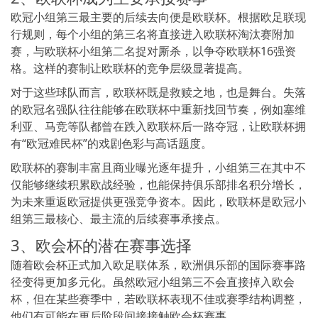
欧冠小组第三最主要的后续去向便是欧联杯。根据欧足联现
行规则，每个小组的第三名将直接进入欧联杯淘汰赛附加
赛，与欧联杯小组第二名捉对厮杀，以争夺欧联杯16强资
格。这样的赛制让欧联杯的竞争层级显著提高。
对于这些球队而言，欧联杯既是救赎之地，也是舞台。失落
的欧冠名强队往往能够在欧联杯中重新找回节奏，例如塞维
利亚、马竞等队都曾在跌入欧联杯后一路夺冠，让欧联杯拥
有“欧冠难民杯”的戏剧色彩与高话题度。
欧联杯的赛制丰富且商业曝光逐年提升，小组第三在其中不
仅能够继续积累欧战经验，也能保持俱乐部排名积分增长，
为未来重返欧冠提供更强竞争资本。因此，欧联杯是欧冠小
组第三最核心、最主流的后续赛事承接点。
3、欧会杯的潜在赛事选择
随着欧会杯正式加入欧足联体系，欧洲俱乐部的国际赛事路
径变得更加多元化。虽然欧冠小组第三不会直接掉入欧会
杯，但在某些赛季中，若欧联杯表现不佳或赛季结构调整，
他们有可能在更后阶段间接接触欧会杯赛事。