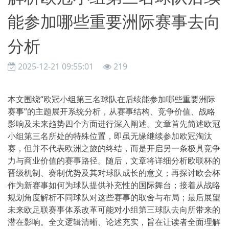
能参加哪些重要洲际赛事去向
分析
2025-12-21 09:55:01
219
本文围绕“欧冠小组第三名球队在后续能参加哪些重要洲际
赛事”的主题展开系统分析，从赛事结构、竞争价值、战略
影响及未来趋势四个方面进行深入阐述。文章首先简述欧冠
小组第三名所处的特殊位置，即虽无缘继续参加欧冠淘汰
赛，但并不代表欧洲之旅的终结，而是开启另一条极具竞争
力与商业价值的赛事路径。随后，文章将详细分析欧联杯的
晋级机制、赛制优势及其对球队成长的意义；再探讨欧会杯
作为新赛事如何为球队提供补充性的国际舞台；接着从战略
规划角度解析不同球队对这些赛事的取舍与布局；最后展望
未来欧足联赛事体系改革可能对小组第三球队去向所带来的
潜在影响。全文逻辑清晰、论述充实，旨在让读者全面理解