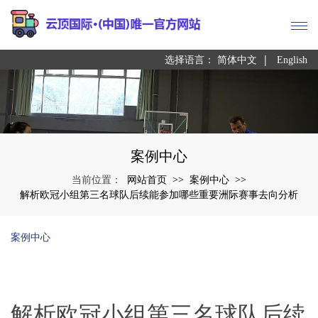
|
选择语言：
简体中文
English
案例中心
网站首页
案例中心
当前位置：
>>
>>
解析欧冠小组第三名球队后续能参加哪些重要洲际赛事去向分析
案例中心
解析欧冠小组第三名球队后续