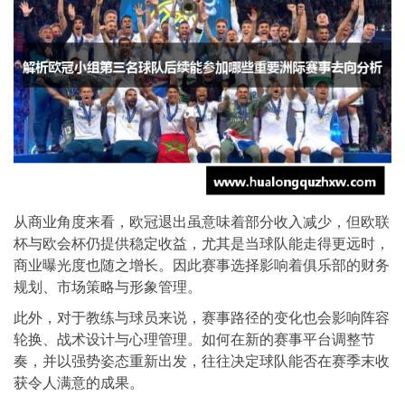
从商业角度来看，欧冠退出虽意味着部分收入减少，但欧联
杯与欧会杯仍提供稳定收益，尤其是当球队能走得更远时，
商业曝光度也随之增长。因此赛事选择影响着俱乐部的财务
规划、市场策略与形象管理。
此外，对于教练与球员来说，赛事路径的变化也会影响阵容
轮换、战术设计与心理管理。如何在新的赛事平台调整节
奏，并以强势姿态重新出发，往往决定球队能否在赛季末收
获令人满意的成果。