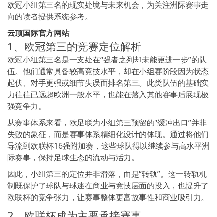
欧冠小组第三名的现实处境与未来机会，为关注洲际赛事走
向的读者提供系统参考。
云顶国际官方网站
1、欧冠第三的竞赛定位解析
欧冠小组第三名是一支处在“强者之列却未能更进一步”的队
伍。他们通常具备较高竞技水平，却在小组赛阶段因为状态
起伏、对手更强或细节失误而排名第三。此类队伍的基础实
力往往已远超欧洲一般水平，也能在落入其他赛事后展现极
强竞争力。
从赛事体系来看，欧足联为小组第三预留的“缓冲出口”并非
失败的象征，而是赛事体系精细化设计的体现。通过将他们
导流到欧联杯16强附加赛，这些球队得以继续参与高水平洲
际赛事，保持足球生态的流动与活力。
因此，小组第三的定位并非滑落，而是“转轨”。这一转轨机
制既保护了球队与球迷在商业与竞技层面的投入，也提升了
欧联杯的竞争张力，让赛事整体更富故事性和商业吸引力。
2、欧联杯成为主要承接赛事