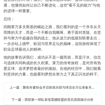
通，也懂得如何让自己不断进化，这些“看不见的能力”与他
的进球一样重要。
总结：
回顾莱万多夫斯基的崛起之路，我们看到的是一个并非从天
而降的天才，而是一个不断自我雕琢、勇于面对质疑、在坚
持与努力中超越自我的战士。他从波兰的低级别联赛走出，
一步步站上德甲、欧冠与世界足坛的巅峰，这段旅程体现了
职业足球最动人的精神。
他的故事告诉我们，成功从不是一蹴而就，而是汗水、信念
与选择共同构成的长久积累。莱万的传奇旅程，是对所有热
爱足球、追求梦想者最好的激励。在他的经历中，我们能看
到坚持的力量，也能看到梦想在努力之下真正闪光的样子。
上一篇：聚焦冬窗转会开启前俱乐部与球员全方位准备关键要点深度解析
下一篇：西部第一球队表现震撼联盟的背后原因揭示分析