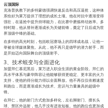
云顶国际
克洛普执教下的多特蒙德强调快速反击和高压逼抢，这种体
系恰好为莱万提供了理想的成长土壤。他在对抗中逐渐变得
强壮，在逼抢中提升持球能力，在比赛中磨炼终结效率。多
特时期，他从替补逐渐成长为关键前锋，奠定了日后成为世
界顶级中锋的基础。
在多特的高光时刻，包括欧冠赛场上的四球成名战，让他一
举被全球媒体聚焦。从此，他不再只是德甲的潜力射手，而
是开始迈向国际舞台的顶级射手。
3、技术蜕变与全面进化
加盟拜仁慕尼黑后，莱万进入职业生涯的黄金阶段。拜仁的
高水平体系与豪华阵容让他能够获得更稳定、更丰富的火力
支持，使他的得分能力得以全面释放。他不再仅仅依赖速度
和跑位，而是逐渐成长为技术、意识与力量兼具的超级中
锋。
在拜仁，他的射门方式愈加多样化，左右脚射门、擅长头
球、禁区外远射，他几乎没有进攻短板。他的跑位也更加成