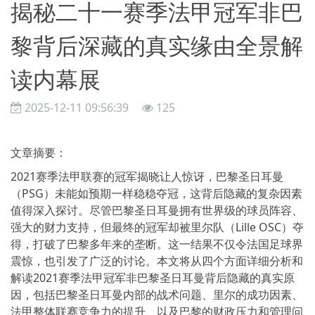
揭秘二十一赛季法甲冠军非巴
黎背后深藏的真实缘由全景解
读内幕展
2025-12-11 09:56:39
125
文章摘要：
2021赛季法甲联赛的冠军揭晓让人惊讶，巴黎圣日耳曼
（PSG）未能如预期一样稳稳夺冠，这背后隐藏的复杂因素
值得深入探讨。尽管巴黎圣日耳曼拥有世界级的球员阵容、
强大的财力支持，但最终的冠军却被里尔队（Lille OSC）夺
得，打破了巴黎多年来的垄断。这一结果不仅令法国足球界
震惊，也引发了广泛的讨论。本文将从四个方面详细分析和
解读2021赛季法甲冠军非巴黎圣日耳曼背后隐藏的真实原
因，包括巴黎圣日耳曼内部的战术问题、里尔的成功因素、
法甲整体联赛竞争力的提升、以及巴黎的财政压力和管理问