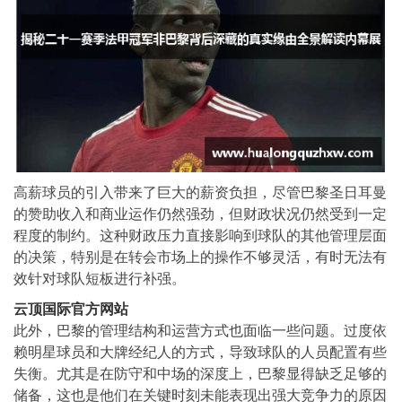
高薪球员的引入带来了巨大的薪资负担，尽管巴黎圣日耳曼
的赞助收入和商业运作仍然强劲，但财政状况仍然受到一定
程度的制约。这种财政压力直接影响到球队的其他管理层面
的决策，特别是在转会市场上的操作不够灵活，有时无法有
效针对球队短板进行补强。
云顶国际官方网站
此外，巴黎的管理结构和运营方式也面临一些问题。过度依
赖明星球员和大牌经纪人的方式，导致球队的人员配置有些
失衡。尤其是在防守和中场的深度上，巴黎显得缺乏足够的
储备，这也是他们在关键时刻未能表现出强大竞争力的原因