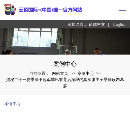
|
选择语言：
简体中文
English
案例中心
网站首页
案例中心
当前位置：
>>
>>
揭秘二十一赛季法甲冠军非巴黎背后深藏的真实缘由全景解读内幕
展
案例中心