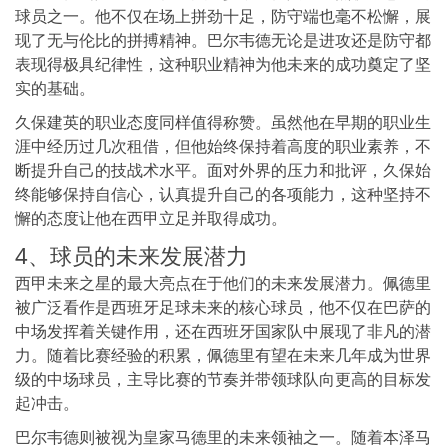
球员之一。他不仅在场上拼劲十足，防守端也毫不松懈，展
现了无与伦比的拼搏精神。巴尔韦德无论是进攻还是防守都
表现得极具纪律性，这种职业精神为他未来的成功奠定了坚
实的基础。
久保建英的职业态度同样值得称赞。虽然他在早期的职业生
涯中经历过几次租借，但他始终保持着高度的职业素养，不
断提升自己的技战术水平。面对外界的压力和批评，久保始
终能够保持自信心，认真提升自己的各项能力，这种坚持不
懈的态度让他在西甲立足并取得成功。
4、球员的未来发展潜力
西甲未来之星的最大亮点在于他们的未来发展潜力。佩德里
被广泛看作是西班牙足球未来的核心球员，他不仅在巴萨的
中场发挥着关键作用，还在西班牙国家队中展现了非凡的潜
力。随着比赛经验的积累，佩德里有望在未来几年成为世界
级的中场球员，主导比赛的节奏并带领球队向更高的目标发
起冲击。
巴尔韦德则被视为皇家马德里的未来领袖之一。随着本泽马