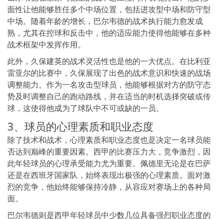
面性让他能够胜任多个中场位置，包括进攻型中场和防守型
中场。随着年龄的增长，巴尔韦德的战术执行能力愈发成
熟，尤其在控球和反击中，他的适应能力使得他能够在多种
战术框架中发挥作用。
此外，久保建英的战术灵活性也是他的一大优点。在比利亚
雷亚尔的比赛中，久保展现了出色的战术意识和快速的战场
调整能力。作为一名攻击型球员，他能够根据对方的防守态
势及时调整自己的跑动路线，并在适当的时机选择突破或传
球，这使得他成为了球队中不可或缺的一员。
3、球员的心理素质和职业态度
除了技术和战术，心理素质和职业态度也是决定一名球员能
否达到巅峰的重要因素。西甲的比赛压力大，竞争激烈，因
此年轻球员的心理承受能力尤为重要。佩德里无论是在巴萨
还是在西班牙国家队，始终表现出极强的心理素质。面对激
烈的竞争，他始终能够保持冷静，从容应对赛场上的各种局
面。
巴尔韦德则是西甲年轻球员中少数几位具备强烈职业态度的