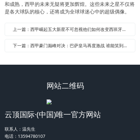
和成熟，西甲的未来无疑将更加辉煌。这些未来之星不仅将
是各大球队的核心，还将成为全球球迷心中的超级偶像。
上一篇：西甲崛起五大新星不可忽视他们如何改变西班牙足球格局
下一篇：西甲豪门巅峰对决：巴萨皇马再度激战 谁能笑到最后
网站二维码
云顶国际·(中国)唯一官方网站
联系人：温先生
电话：13594780107