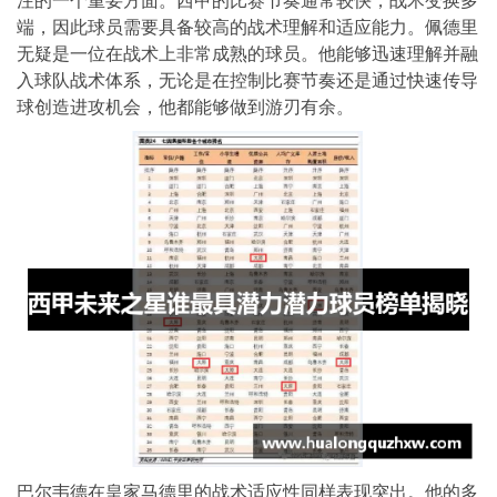
注的一个重要方面。西甲的比赛节奏通常较快，战术变换多
端，因此球员需要具备较高的战术理解和适应能力。佩德里
无疑是一位在战术上非常成熟的球员。他能够迅速理解并融
入球队战术体系，无论是在控制比赛节奏还是通过快速传导
球创造进攻机会，他都能够做到游刃有余。
巴尔韦德在皇家马德里的战术适应性同样表现突出。他的多