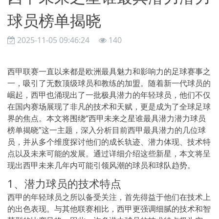
球员榜单揭晓
2025-11-05 09:46:24
140
西甲联赛一直以来都是欧洲最具魅力和影响力的足球赛事之
一，吸引了无数顶级球员和教练的加盟。随着新一代球员的
崛起，西甲也涌现出了一批极具潜力的年轻球员，他们不仅
在国内赛场展现了非凡的技术和天赋，更是成为了全球足球
界的焦点。本文将围绕“西甲未来之星谁最具潜力潜力球员
榜单揭晓”这一主题，深入分析目前西甲最具潜力的几位球
员，并从多个维度探讨他们的成长轨迹、潜力体现、技术特
点以及未来可能的发展。通过详细介绍这些新星，本文将呈
现出西甲未来几年内可能引领风潮的球员和球队趋势。
1、潜力球员的技术特点
西甲的年轻球员之所以备受关注，首先得益于他们在技术上
的出色表现。与其他联赛相比，西甲更强调细腻的技术和智