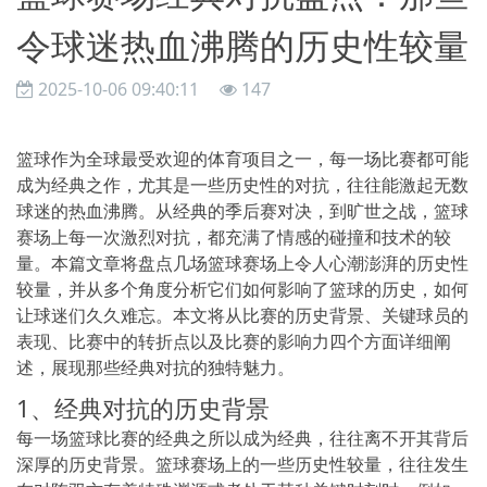
令球迷热血沸腾的历史性较量
2025-10-06 09:40:11
147
篮球作为全球最受欢迎的体育项目之一，每一场比赛都可能
成为经典之作，尤其是一些历史性的对抗，往往能激起无数
球迷的热血沸腾。从经典的季后赛对决，到旷世之战，篮球
赛场上每一次激烈对抗，都充满了情感的碰撞和技术的较
量。本篇文章将盘点几场篮球赛场上令人心潮澎湃的历史性
较量，并从多个角度分析它们如何影响了篮球的历史，如何
让球迷们久久难忘。本文将从比赛的历史背景、关键球员的
表现、比赛中的转折点以及比赛的影响力四个方面详细阐
述，展现那些经典对抗的独特魅力。
1、经典对抗的历史背景
每一场篮球比赛的经典之所以成为经典，往往离不开其背后
深厚的历史背景。篮球赛场上的一些历史性较量，往往发生