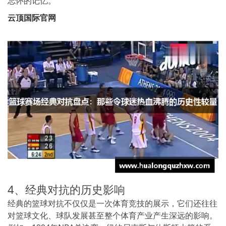
忘怀的记忆。
云顶国际官网
4、经典对抗的历史影响
经典的篮球对抗不仅仅是一次体育竞技的展示，它们还往往
对篮球文化、球队发展甚至整个体育产业产生深远的影响。