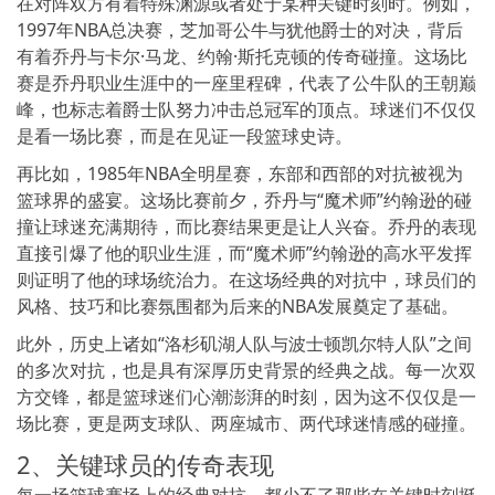
在对阵双方有着特殊渊源或者处于某种关键时刻时。例如，
1997年NBA总决赛，芝加哥公牛与犹他爵士的对决，背后
有着乔丹与卡尔·马龙、约翰·斯托克顿的传奇碰撞。这场比
赛是乔丹职业生涯中的一座里程碑，代表了公牛队的王朝巅
峰，也标志着爵士队努力冲击总冠军的顶点。球迷们不仅仅
是看一场比赛，而是在见证一段篮球史诗。
再比如，1985年NBA全明星赛，东部和西部的对抗被视为
篮球界的盛宴。这场比赛前夕，乔丹与“魔术师”约翰逊的碰
撞让球迷充满期待，而比赛结果更是让人兴奋。乔丹的表现
直接引爆了他的职业生涯，而“魔术师”约翰逊的高水平发挥
则证明了他的球场统治力。在这场经典的对抗中，球员们的
风格、技巧和比赛氛围都为后来的NBA发展奠定了基础。
此外，历史上诸如“洛杉矶湖人队与波士顿凯尔特人队”之间
的多次对抗，也是具有深厚历史背景的经典之战。每一次双
方交锋，都是篮球迷们心潮澎湃的时刻，因为这不仅仅是一
场比赛，更是两支球队、两座城市、两代球迷情感的碰撞。
2、关键球员的传奇表现