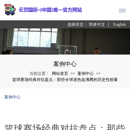
|
选择语言：
简体中文
English
案例中心
网站首页
案例中心
当前位置：
>>
>>
篮球赛场经典对抗盘点：那些令球迷热血沸腾的历史性较量
案例中心
篮球赛场经典对抗盘点：那些