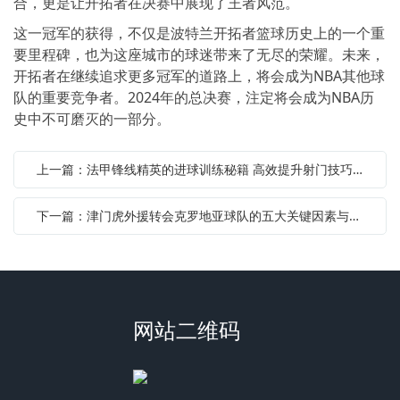
合，更是让开拓者在决赛中展现了王者风范。
这一冠军的获得，不仅是波特兰开拓者篮球历史上的一个重
要里程碑，也为这座城市的球迷带来了无尽的荣耀。未来，
开拓者在继续追求更多冠军的道路上，将会成为NBA其他球
队的重要竞争者。2024年的总决赛，注定将会成为NBA历
史中不可磨灭的一部分。
上一篇：法甲锋线精英的进球训练秘籍 高效提升射门技巧的方法解析
下一篇：津门虎外援转会克罗地亚球队的五大关键因素与影响解析
网站二维码