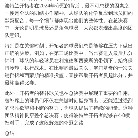
波特兰开拓者在2024年夺冠的背后，最不可忽视的因素之
一便是全队的团结协作精神。从球队的化学反应到球员间的
默契配合，每一个细节都体现出他们的整体性。在总决赛
中，无论是明星球员还是角色球员，大家都表现出高度的团
队意识。
特别是在关键时刻，开拓者的球员们总是能够在压力下做出
正确的决策。例如，在第三场比赛中，当比赛进入最后几分
钟时，球队的年轻球员在利拉德和西蒙斯的带领下，始终保
持冷静，执行战术。在比赛的最后关头，努尔基奇的一次关
键挡拆和西蒙斯的精准投篮，直接帮助开拓者反超比分，并
最终赢得比赛。
此外，开拓者的替补球员也在总决赛中展现了重要的作用。
替补席上的球员们不仅在关键时刻挺身而出，还能通过强烈
的求胜欲望和不懈的努力，为球队提供了持续的能量。这种
团队精神贯穿整个总决赛，使得波特兰开拓者能够在4-0横
扫对手，完成了这段辉煌的夺冠之路。
总结：