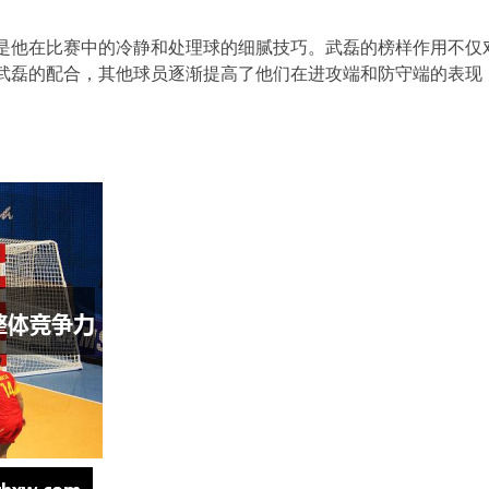
是他在比赛中的冷静和处理球的细腻技巧。武磊的榜样作用不仅
武磊的配合，其他球员逐渐提高了他们在进攻端和防守端的表现