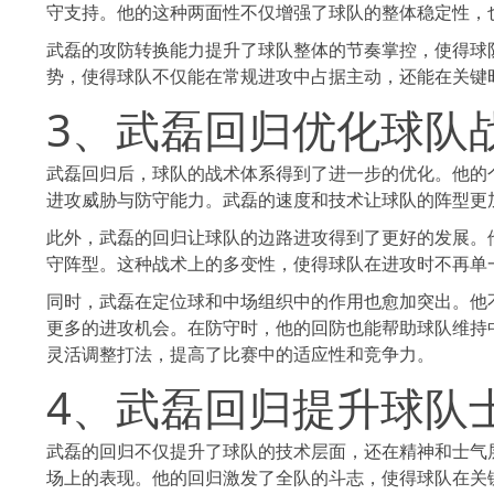
守支持。他的这种两面性不仅增强了球队的整体稳定性，
武磊的攻防转换能力提升了球队整体的节奏掌控，使得球
势，使得球队不仅能在常规进攻中占据主动，还能在关键
3、武磊回归优化球队
武磊回归后，球队的战术体系得到了进一步的优化。他的
进攻威胁与防守能力。武磊的速度和技术让球队的阵型更
此外，武磊的回归让球队的边路进攻得到了更好的发展。
守阵型。这种战术上的多变性，使得球队在进攻时不再单
同时，武磊在定位球和中场组织中的作用也愈加突出。他
更多的进攻机会。在防守时，他的回防也能帮助球队维持
灵活调整打法，提高了比赛中的适应性和竞争力。
4、武磊回归提升球队
武磊的回归不仅提升了球队的技术层面，还在精神和士气
场上的表现。他的回归激发了全队的斗志，使得球队在关