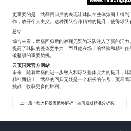
更重要的是，武磊回归后的表现让球队在整体氛围上得到
作，放开个人主义。这种团队合作精神的提升，使得球队
总结：
综合来看，武磊回归后的表现无疑为球队注入了新的活力
提高了球队的整体竞争力，而且他在场上的经验和精神作
破瓶颈的重要契机。
云顶国际官方网站
未来，随着武磊的进一步融入和球队整体实力的提升，球
精神面貌上，武磊的回归无疑是一个积极的信号，预示着
挑战，收获更多的胜利。
上一篇：欧洲杯投资策略解析：如何通过精准分析实现收益最大化