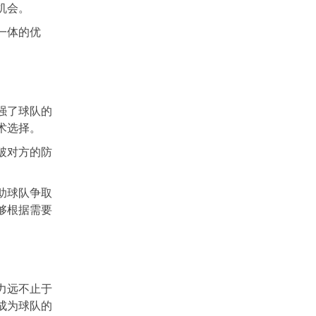
机会。
一体的优
强了球队的
术选择。
破对方的防
助球队争取
够根据需要
力远不止于
成为球队的