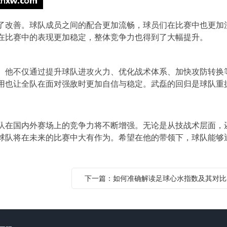
了改善。球队成员之间的配合更加流畅，球员们在比赛中也更加
在比赛中的表现更加稳定，整体竞争力也得到了大幅提升。
。他不仅通过提升球队进攻火力、优化战术体系、加快攻防转换
用也让全队在面对强敌时更加自信与稳定。武磊的回归是球队重
队在国内外赛场上的竞争力将不断增强。无论是从技战术层面，
球队将在未来的比赛中大有作为。希望在他的带领下，球队能够