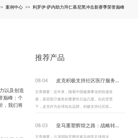
案例中心
利罗伊·萨内助力拜仁慕尼黑冲击新赛季荣誉巅峰
>>
>>
推荐产品
08-04
皮克积极支持社区医疗服务推动健康中国建设助力基层医疗发展
力以及创造
文章摘要：近年来，随着中国健康事业的快速发
誉巅峰：个
展，基层医疗服务的重要性日益凸显。在此背景
析，我们将
下，皮克作为全球知名品牌，积极支持社区医疗
服务，推动健康中国建设，并为基层医疗发展注
入强大动力。皮克的这种社会责任感...
08-03
皇马重塑辉煌之路：战略转型与未来愿景的全面解析
文章摘要：云顶国际官网皇家马德里足球俱乐