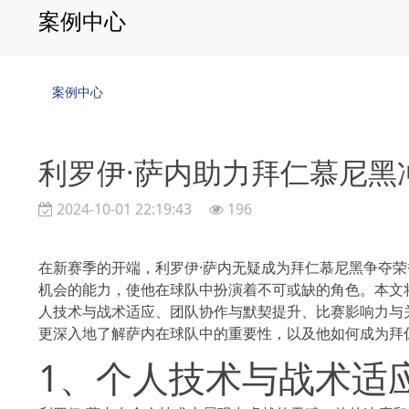
案例中心
案例中心
利罗伊·萨内助力拜仁慕尼黑
2024-10-01 22:19:43
196
在新赛季的开端，利罗伊·萨内无疑成为拜仁慕尼黑争夺
机会的能力，使他在球队中扮演着不可或缺的角色。本文
人技术与战术适应、团队协作与默契提升、比赛影响力与
更深入地了解萨内在球队中的重要性，以及他如何成为拜
1、个人技术与战术适