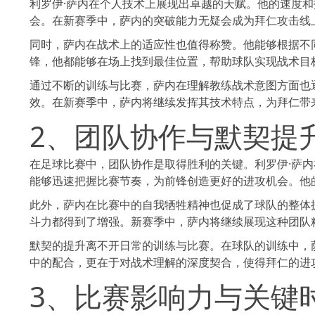
利罗伊·萨内在个人技术上展现出卓越的天赋。他的速度
会。在新赛季中，萨内的突破能力无疑会成为拜仁攻击线
同时，萨内在战术上的适应性也值得称赞。他能够根据不
锋，他都能够在场上找到最佳位置，帮助球队实现战术目
通过不断的训练与比赛，萨内在理解教练战术意图方面也
效。在新赛季中，萨内将继续发挥其技术特点，为拜仁带
2、团队协作与默契提
在足球比赛中，团队协作是取得胜利的关键。利罗伊·萨
能够迅速把握比赛节奏，为前锋创造更好的进攻机会。他
此外，萨内在比赛中的自我牺牲精神也促成了球队的整体
斗力都得到了增强。新赛季中，萨内将继续展现这种团队
默契的提升离不开日常的训练与比赛。在球队的训练中，
中的配合，更在于对战术理解的深度契合，使得拜仁的进
3、比赛影响力与关键