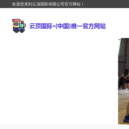
欢迎您来到云顶国际有限公司官方网站！