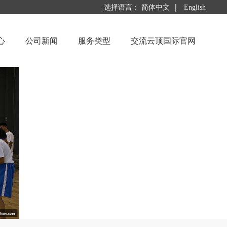
|
选择语言：
简体中文
English
心
公司新闻
服务类型
交流云顶国际官网