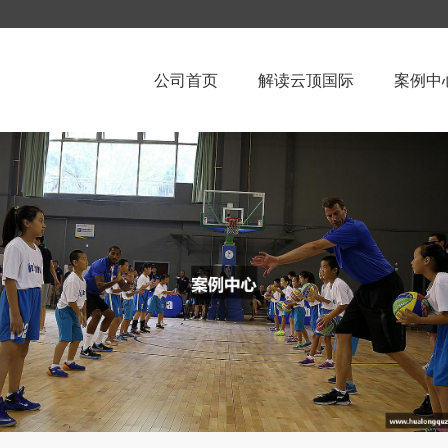
公司首页
解读云顶国际
案例中