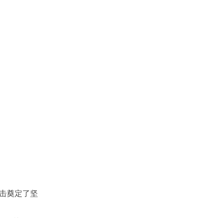
击奠定了坚