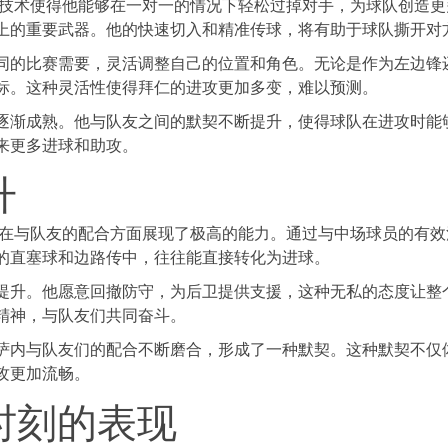
和技术使得他能够在一对一的情况下轻松过掉对手，为球队创造更
上的重要武器。他的快速切入和精准传球，将有助于球队撕开对
同的比赛需要，灵活调整自己的位置和角色。无论是作为左边锋
标。这种灵活性使得拜仁的进攻更加多变，难以预测。
逐渐成熟。他与队友之间的默契不断提升，使得球队在进攻时能
来更多进球和助攻。
升
内在与队友的配合方面展现了极高的能力。通过与中场球员的有效
的直塞球和边路传中，往往能直接转化为进球。
提升。他愿意回撤防守，为后卫提供支援，这种无私的态度让整
精神，与队友们共同奋斗。
萨内与队友们的配合不断磨合，形成了一种默契。这种默契不仅
攻更加流畅。
时刻的表现