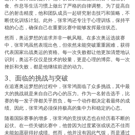
食、作息等生活习惯上做出了严格的自律调整。为了提高自
己的射击精度，他和团队成员一起研究射击技巧和策略，不
断优化训练计划。此外，张常鸿还专注于心理训练，保持平
稳的心态，确保自己在重要比赛中能够发挥最佳状态。
然而，奥运梦想的追求并非一帆风顺。在多次奥运选拔赛
中，张常鸿虽然表现出色，但依然未能突破重重困难，获得
代表国家出战奥运的资格。每一次失败都让他更加清楚地认
识到，奥运不仅仅是技术的较量，更是心理的博弈。每一次
挫折和失败，都是他继续前进的动力。
3、面临的挑战与突破
在追逐奥运梦想的过程中，张常鸿面临了众多挑战，其中最
大的挑战就是来自自己内心的压力。作为一名射击选手，比
赛的每一发子弹都关乎胜负，每一个动作都决定着最终的成
绩。因此，张常鸿必须保持极高的集中力和稳定的心态。
随着国际赛事的增多，张常鸿的竞技状态也在经历着不断的
起伏。在一些关键比赛中，他曾因为过度紧张或状态不佳而
未能如愿获得好成绩。然而，他并没有因此气馁，而是通过