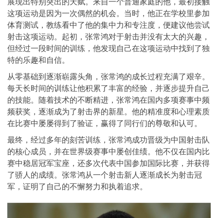
展现出特别突出的天赋。来自一个普通家庭的他，最初接触
这项运动是因为一次偶然的机会。当时，他正在学校里参加
体育测试，教练看中了他的集中力和专注度，便建议他尝试
射击这项运动。起初，张常鸿对于射击并没有太大的兴趣，
但经过一段时间的训练，他发现自己在这项运动中找到了独
特的乐趣和自信。
从零基础到逐渐崭露头角，张常鸿的成长过程充满了艰辛。
每天长时间的训练让他积累了丰富的经验，并逐步提升自己
的技能。随着技术的不断精进，张常鸿在国内多项赛事中频
频获奖，逐渐成为了射击界的新星。他的精准度和心理素质
在比赛中屡屡得到了验证，赢得了同行们的尊敬和认可。
最终，经过多年的刻苦训练，张常鸿成功晋级为中国射击队
的核心成员，并在世界级赛事中屡创佳绩。他不仅在国内比
赛中稳居冠军宝座，还多次代表中国参加国际比赛，并获得
了骄人的成绩。张常鸿从一个射击新人逐渐成长为射击冠
军，证明了自己的不懈努力和执着追求。