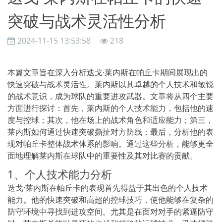
突破与战术灵活性分析
2024-11-15 13:53:58
218
本篇文章旨在深入分析迭戈·莱内斯在帕丘卡期间展现出的
快速突破与战术灵活性。莱内斯以其卓越的个人技术和敏锐
的战术意识，成为球队的重要进攻武器。文章将从四个主要
方面进行探讨：首先，莱内斯的个人技术能力，包括他的速
度与控球；其次，他在场上的战术角色和适应能力；第三，
莱内斯如何通过快速突破撕扯对方防线；最后，分析他的表
现对帕丘卡整体战术体系的影响。通过这些分析，能够更全
面地理解莱内斯在球队中的重要性及其对比赛的贡献。
1、个人技术能力分析
迭戈·莱内斯在帕丘卡的表现首先得益于其出色的个人技术
能力。他的快速突破和高超的控球技巧，使他能够在复杂的
防守环境中寻找到进攻空间。尤其是在面对对手的紧逼防守