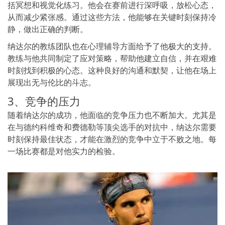
括冥想和视觉化练习。他会在赛前进行深呼吸，放松心态，
从而减少紧张感。通过这些方法，他能够在关键时刻保持冷
静，做出正确的判断。
纳达尔的教练团队也在心理辅导方面给予了他极大的支持。
教练与他共同制定了应对策略，帮助他建立自信，并在艰难
时刻找到积极的心态。这种良好的沟通和默契，让他在场上
展现出无与伦比的斗志。
3、竞争的压力
随着纳达尔的成功，他面临的竞争压力也不断加大。尤其是
在与德约科维奇和费德勒等顶尖选手的对抗中，纳达尔需要
时刻保持最佳状态，才能在激烈的竞争中立于不败之地。每
一场比赛都是对他实力的检验。