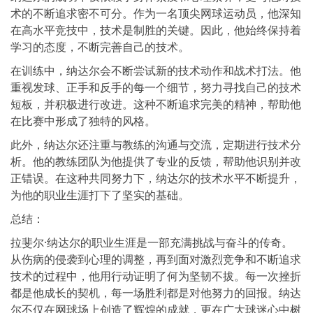
术的不断追求密不可分。作为一名顶尖网球运动员，他深知
在高水平竞技中，技术是制胜的关键。因此，他始终保持着
学习的态度，不断完善自己的技术。
在训练中，纳达尔会不断尝试新的技术动作和战术打法。他
重视发球、正手和反手的每一个细节，努力寻找自己的技术
短板，并积极进行改进。这种不断追求完美的精神，帮助他
在比赛中形成了独特的风格。
此外，纳达尔还注重与教练的沟通与交流，定期进行技术分
析。他的教练团队为他提供了专业的反馈，帮助他识别并改
正错误。在这种共同努力下，纳达尔的技术水平不断提升，
为他的职业生涯打下了坚实的基础。
总结：
拉斐尔·纳达尔的职业生涯是一部充满挑战与奋斗的传奇。
从伤病的侵袭到心理的调整，再到面对激烈竞争和不断追求
技术的过程中，他用行动证明了何为坚韧不拔。每一次挫折
都是他成长的契机，每一场胜利都是对他努力的回报。纳达
尔不仅在网球场上创造了辉煌的成就，更在广大球迷心中树