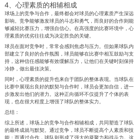
4、心理素质的相辅相成
球场上的竞争与合作，最终都会对球员的心理素质产生深远
影响。竞争能够激发球员的斗志和勇气，而良好的合作则能
够减轻比赛压力，增强自信心。在高强度的比赛环境中，心
理素质的优劣往往成为决定胜负的关键。
球员在面对竞争时，常常会感到焦虑与压力。但如果球队内
部建立了良好的合作氛围，球员能够在比赛中相互鼓励与支
持，这种信任感能够有效缓解压力，让他们在关键时刻保持
冷静，做出最佳决策。
同时，心理素质的提升也来自于团队的整体表现。当球队在
比赛中展现出良好的默契与合作时，球员会更加自信，进一
步激发出他们的潜力。这种正向循环不仅提升了个体的表
现，也在很大程度上增强了球队的整体实力。
总结：
综上所述，球场上的竞争与合作相辅相成，共同塑造了球队
的最终成就与默契。通过竞争，球员不断提高个人素质和技
能；而通过合作，球队则形成了强大的凝聚力和战斗力。这