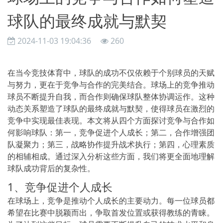
球队的最终成就与默契
2024-11-03 19:04:36
260
在当今竞技体育中，球队的成功不仅依赖于个别球员的天赋
与努力，更在于竞争与合作的完美结合。球场上的竞争推动
球员不断提升自我，而合作则确保球队整体协调运作。这种
动态关系塑造了球队的最终成就与默契，使得球员在激烈的
竞争中实现最佳表现。本文将从四个方面探讨竞争与合作如
何影响球队：第一，竞争促进个人成长；第二，合作增强团
队凝聚力；第三，战略协作提升战术执行；第四，心理素质
的相辅相成。通过深入分析这些方面，我们将更全面地理解
球队成功背后的复杂性。
1、竞争促进个人成长
在球场上，竞争是推动个人成长的主要动力。每一位球员都
希望在比赛中脱颖而出，争取首发位置或获得教练的青睐。