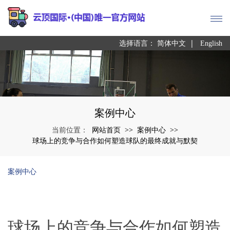
|
选择语言：
简体中文
English
案例中心
网站首页
案例中心
当前位置：
>>
>>
球场上的竞争与合作如何塑造球队的最终成就与默契
案例中心
球场上的竞争与合作如何塑造