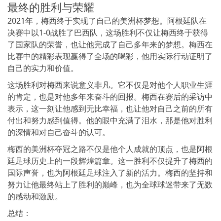
最终的胜利与荣耀
2021年，梅西终于实现了自己的美洲杯梦想。阿根廷队在
决赛中以1-0战胜了巴西队，这场胜利不仅让梅西终于获得
了国家队的荣誉，也让他完成了自己多年来的梦想。梅西在
比赛中的精彩表现赢得了全场的喝彩，他用实际行动证明了
自己的实力和价值。
这场胜利对梅西来说意义非凡。它不仅是对他个人职业生涯
的肯定，也是对他多年来奋斗的回报。梅西在赛后的采访中
表示，这一刻让他感到无比幸福，也让他对自己之前的所有
付出和努力感到值得。他的眼中充满了泪水，那是他对胜利
的深情和对自己奋斗的认可。
梅西的美洲杯夺冠之路不仅是他个人成就的顶点，也是阿根
廷足球历史上的一段辉煌篇章。这一胜利不仅提升了梅西的
国际声誉，也为阿根廷足球注入了新的活力。梅西的坚持和
努力让他最终站上了胜利的巅峰，也为全球球迷带来了无数
的感动和激励。
总结：