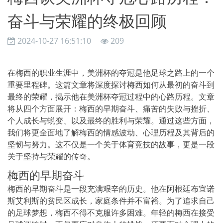
奋斗与荣耀的终极回顾
2024-10-27 16:51:10
209
在梅西的职业生涯中，美洲杯的夺冠是他足球之路上的一个
重要里程碑。这篇文章将深度探讨梅西如何从最初的奋斗到
最终的荣耀，揭示他在美洲杯夺冠过程中的心路历程。文章
将从四个方面展开：梅西的早期奋斗、痛苦的失败与挫折、
个人成长与蜕变、以及最终的胜利与荣耀。通过这些方面，
我们将更全面地了解梅西的情感波动、心理历程及其背后的
坚韧与努力。这不仅是一个关于体育竞技的故事，更是一段
关于坚持与荣耀的传奇。
梅西的早期奋斗
梅西的早期奋斗是一段充满艰辛的历史。他在阿根廷布宜诺
斯艾利斯的贫民区成长，家庭条件并不富裕。为了追求自己
的足球梦想，梅西不得不克服许多困难。年轻的梅西在接受