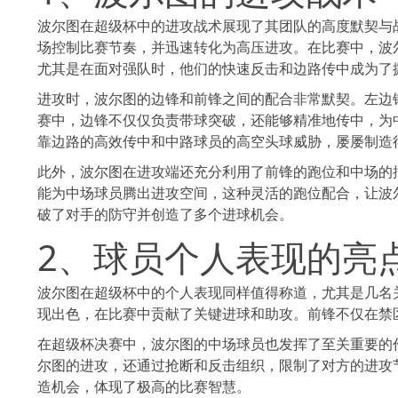
波尔图在超级杯中的进攻战术展现了其团队的高度默契与战
场控制比赛节奏，并迅速转化为高压进攻。在比赛中，波
尤其是在面对强队时，他们的快速反击和边路传中成为了
进攻时，波尔图的边锋和前锋之间的配合非常默契。左边
赛中，边锋不仅仅负责带球突破，还能够精准地传中，为
靠边路的高效传中和中路球员的高空头球威胁，屡屡制造
此外，波尔图在进攻端还充分利用了前锋的跑位和中场的
能为中场球员腾出进攻空间，这种灵活的跑位配合，让波
破了对手的防守并创造了多个进球机会。
2、球员个人表现的亮
波尔图在超级杯中的个人表现同样值得称道，尤其是几名
现出色，在比赛中贡献了关键进球和助攻。前锋不仅在禁
在超级杯决赛中，波尔图的中场球员也发挥了至关重要的
尔图的进攻，还通过抢断和反击组织，限制了对方的进攻
造机会，体现了极高的比赛智慧。