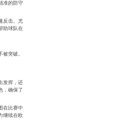
精准的防守
速反击。尤
帮助球队在
不被突破。
出发挥，还
色，确保了
图在比赛中
力继续在欧