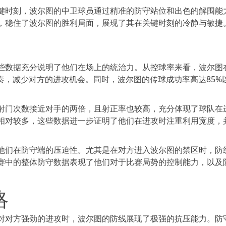
键时刻，波尔图的中卫球员通过精准的防守站位和出色的解围能
，稳住了波尔图的胜利局面，展现了其在关键时刻的冷静与敏捷
些数据充分说明了他们在场上的统治力。从控球率来看，波尔图
奏，减少对方的进攻机会。同时，波尔图的传球成功率高达85%
射门次数接近对手的两倍，且射正率也较高，充分体现了球队在
相对较多，这些数据进一步证明了他们在进攻时注重利用宽度，
他们在防守端的压迫性。尤其是在对方进入波尔图的禁区时，防
赛中的整体防守数据表现了他们对于比赛局势的控制能力，以及
略
对对方强劲的进攻时，波尔图的防线展现了极强的抗压能力。防