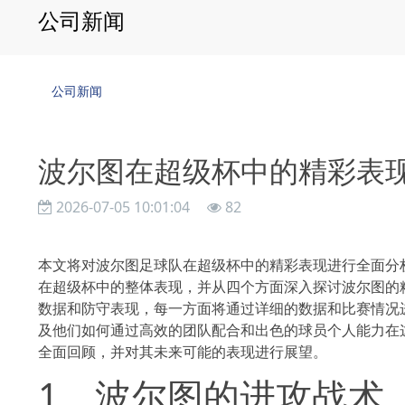
公司新闻
公司新闻
波尔图在超级杯中的精彩表
2026-07-05 10:01:04
82
本文将对波尔图足球队在超级杯中的精彩表现进行全面分
在超级杯中的整体表现，并从四个方面深入探讨波尔图的
数据和防守表现，每一方面将通过详细的数据和比赛情况
及他们如何通过高效的团队配合和出色的球员个人能力在
全面回顾，并对其未来可能的表现进行展望。
1、波尔图的进攻战术