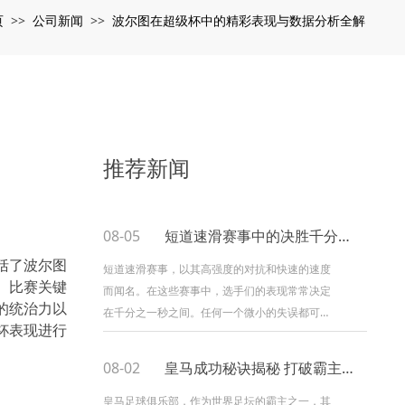
页
公司新闻
波尔图在超级杯中的精彩表现与数据分析全解
>>
>>
推荐新闻
08-05
短道速滑赛事中的决胜千分之一秒背后的科技与精密时计分析
括了波尔图
短道速滑赛事，以其高强度的对抗和快速的速度
、比赛关键
而闻名。在这些赛事中，选手们的表现常常决定
的统治力以
在千分之一秒之间。任何一个微小的失误都可能
杯表现进行
让选手失去比赛的胜利。而在这些决胜千分之一
秒的背后，科技与精密时计起到了至...
08-02
皇马成功秘诀揭秘 打破霸主地位的六大关键策略
皇马足球俱乐部，作为世界足坛的霸主之一，其