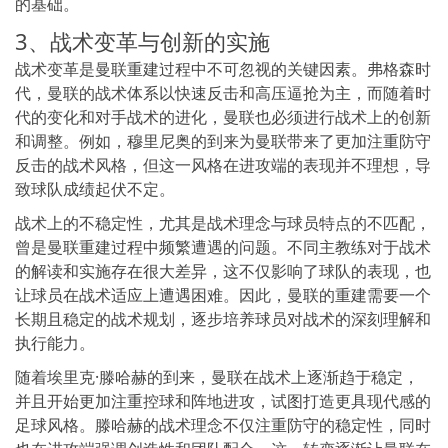
的基础。
3、战术变革与创新的实施
战术变革是曼联重建过程中不可忽视的关键因素。弗格森时
代，曼联的战术体系以快速反击和高压逼抢为主，而随着时
代的变化和对手战术的进化，曼联也必须进行战术上的创新
和调整。例如，穆里尼奥的到来为曼联带来了更加注重防守
反击的战术风格，但这一风格在进攻端的表现并不理想，导
致球队成绩起伏不定。
战术上的不稳定性，尤其是战术理念与球员特点的不匹配，
曾是曼联重建过程中频繁遭遇的问题。不同主教练对于战术
的解读和实施存在很大差异，这不仅影响了球队的表现，也
让球员在战术适应上遭遇困难。因此，曼联的重建需要一个
长期且稳定的战术规划，逐步培养球员对战术的深刻理解和
执行能力。
随着埃里克·滕哈赫的到来，曼联在战术上逐渐趋于稳定，
并且开始更加注重控球和阵地进攻，试图打造更具现代感的
足球风格。滕哈赫的战术理念不仅注重防守的稳定性，同时