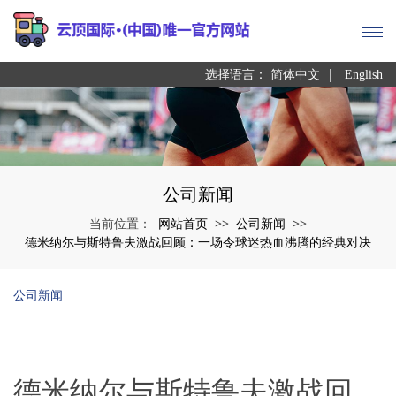
|
选择语言：
简体中文
English
公司新闻
网站首页
公司新闻
当前位置：
>>
>>
德米纳尔与斯特鲁夫激战回顾：一场令球迷热血沸腾的经典对决
公司新闻
德米纳尔与斯特鲁夫激战回