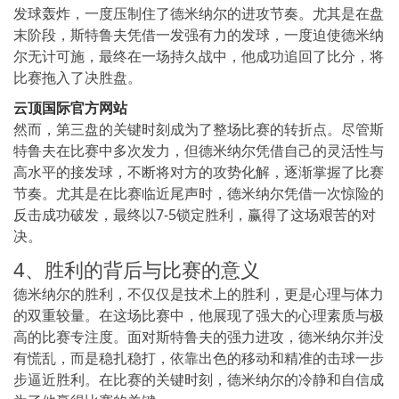
发球轰炸，一度压制住了德米纳尔的进攻节奏。尤其是在盘
末阶段，斯特鲁夫凭借一发强有力的发球，一度迫使德米纳
尔无计可施，最终在一场持久战中，他成功追回了比分，将
比赛拖入了决胜盘。
云顶国际官方网站
然而，第三盘的关键时刻成为了整场比赛的转折点。尽管斯
特鲁夫在比赛中多次发力，但德米纳尔凭借自己的灵活性与
高水平的接发球，不断将对方的攻势化解，逐渐掌握了比赛
节奏。尤其是在比赛临近尾声时，德米纳尔凭借一次惊险的
反击成功破发，最终以7-5锁定胜利，赢得了这场艰苦的对
决。
4、胜利的背后与比赛的意义
德米纳尔的胜利，不仅仅是技术上的胜利，更是心理与体力
的双重较量。在这场比赛中，他展现了强大的心理素质与极
高的比赛专注度。面对斯特鲁夫的强力进攻，德米纳尔并没
有慌乱，而是稳扎稳打，依靠出色的移动和精准的击球一步
步逼近胜利。在比赛的关键时刻，德米纳尔的冷静和自信成