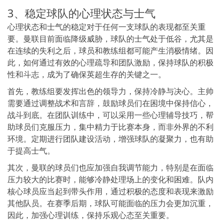
3、稳定球队的心理状态与士气
心理状态和士气的稳定对于任何一支球队的表现都至关重
要。曼联目前面临降级威胁，球队的士气处于低谷，尤其是
在连续的失利之后，球员和教练组都可能产生消极情绪。因
此，如何通过有效的心理疏导和团队激励，保持球队的积极
性和斗志，成为了确保英超生存的关键之一。
首先，教练组要发挥出色的领导力，保持冷静与决心。主帅
需要通过调整战术和言辞，鼓励球员们在困境中保持信心，
战斗到底。在团队训练中，可以采用一些心理辅导技巧，帮
助球员们克服压力，集中精力于比赛本身，而非外界的不利
环境。定期进行团队建设活动，增强球队的凝聚力，也有助
于提高士气。
其次，曼联的球员们也应加强自我调节能力，特别是在面临
压力较大的比赛时，能够冷静处理场上的变化和困难。队内
核心球员应当起到带头作用，通过积极的态度和表现来激励
其他队员。在赛季后期，球队可能面临的压力会更加沉重，
因此，加强心理训练，保持乐观心态至关重要。