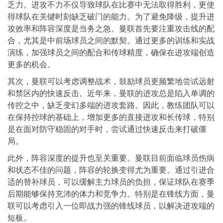
乏力。进攻不力不仅导致球队在比赛中无法取得胜利，更使
得球队在关键时刻缺乏破门的能力。为了避免降级，提升进
攻效率和阵容深度是当务之急。曼联首先要注重攻击线的配
合，尤其是中前场球员之间的默契。通过更多的训练和实战
演练，加强球员之间的配合和传球精度，确保在进攻端创造
更多的机会。
其次，曼联可以考虑调整战术，鼓励球员更频繁地尝试远射
和禁区内的快速反击。近年来，曼联的进攻总是陷入单调的
传控之中，缺乏变幻多端的进攻套路。因此，教练团队可以
在保持控球的基础上，增加更多的直接进攻和长传球，特别
是在面对防守稳固的对手时，尝试通过快速反击来打破僵
局。
此外，阵容深度的提升也至关重要。曼联目前面临球员伤病
和状态不佳的问题，阵容的轮换变得尤为重要。通过引进合
适的替补球员，可以缓解主力球员的负担，保证球队在赛季
后期能够保持充沛的体力和竞争力。特别是在锋线方面，曼
联可以考虑引入一位即战力强的锋线球员，以解决进攻端的
短板。