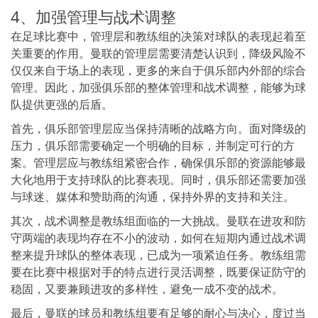
4、加强管理与战术调整
在足球比赛中，管理层和教练组的决策对球队的表现起着至
关重要的作用。曼联的管理层需要清楚认识到，降级风险不
仅仅来自于场上的表现，更多的来自于俱乐部内外部的综合
管理。因此，加强俱乐部的整体管理和战术调整，能够为球
队提供更强的后盾。
首先，俱乐部管理层应当保持清晰的战略方向。面对降级的
压力，俱乐部需要确定一个明确的目标，并制定可行的方
案。管理层应与教练组紧密合作，确保俱乐部的资源能够最
大化地用于支持球队的比赛表现。同时，俱乐部还需要加强
与球迷、媒体和赞助商的沟通，保持外界的支持和关注。
其次，战术调整是教练组面临的一大挑战。曼联在进攻和防
守两端的表现均存在不小的波动，如何在短期内通过战术调
整来提升球队的整体表现，已成为一项紧迫任务。教练组需
要在比赛中根据对手的特点进行灵活调整，既要保证防守的
稳固，又要兼顾进攻的多样性，避免一成不变的战术。
最后，曼联的球员和教练组要有足够的耐心与决心，度过当