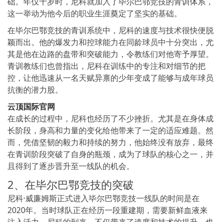
础。年仅十岁时，尼科就加入了毕尔巴鄂竞技的青训体系，
这一举动为他今后的职业生涯奠定了坚实的基础。
在毕尔巴鄂竞技的青训系统中，尼科的速度与技术很快便脱
颖而出。他的爆发力和控球能力在同龄球员中十分突出，尤
其是他在边路的盘带和突破能力，令教练们对他寄予厚望。
青训教练们也曾指出，尼科在训练中的专注和对细节的把
控，让他迅速从一名天赋异禀的少年变成了能够与成年球员
抗衡的潜力股。
云顶国际官网
在成长的过程中，尼科也经历了不少挫折。尤其是在身体成
长阶段，身高和力量的变化给他带来了一定的适应难题。然
而，凭借坚韧的毅力和持续的努力，他始终没有放弃，最终
在青训阶段突破了自身的瓶颈，成为了球队的核心之一，并
且得到了逐步晋升至一线队的机会。
2、在毕尔巴鄂竞技的突破
尼科·威廉姆斯正式进入毕尔巴鄂竞技一线队的时间是在
2020年。当时球队正在经历一段重建期，需要新鲜血液来