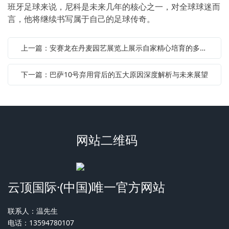
班牙足球来说，尼科是未来几年的核心之一，对全球球迷而
言，他将继续书写属于自己的足球传奇。
上一篇：安赛龙在丹麦园艺展览上展示自家精心培育的多种花卉作品
下一篇：巴萨10号弃用背后的五大原因深度解析与未来展望
网站二维码
云顶国际·(中国)唯一官方网站
联系人：温先生
电话：13594780107