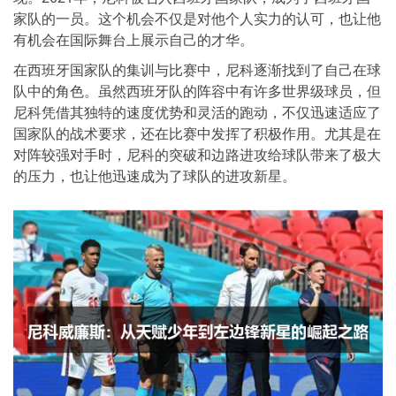
家队的一员。这个机会不仅是对他个人实力的认可，也让他
有机会在国际舞台上展示自己的才华。
在西班牙国家队的集训与比赛中，尼科逐渐找到了自己在球
队中的角色。虽然西班牙队的阵容中有许多世界级球员，但
尼科凭借其独特的速度优势和灵活的跑动，不仅迅速适应了
国家队的战术要求，还在比赛中发挥了积极作用。尤其是在
对阵较强对手时，尼科的突破和边路进攻给球队带来了极大
的压力，也让他迅速成为了球队的进攻新星。