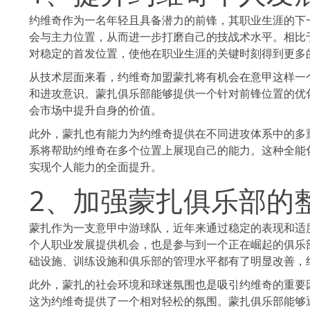
约维奇作为一名年轻且具备潜力的前锋，其职业生涯的下
会与主力位置，从而进一步打磨自己的技战术水平。相比
对稳定的首发位置，使他在职业生涯的关键时刻得到更多
从技术层面来看，约维奇加盟蒙扎将有机会在意甲这样一
和进攻意识。蒙扎俱乐部能够提供一个针对前锋位置的优
会市场中提升自身的价值。
此外，蒙扎也有能力为约维奇提供在不同进攻体系中的多
系将帮助约维奇在多个位置上展现自己的能力。这种全能
实现个人能力的全面提升。
2、加强蒙扎俱乐部的
蒙扎作为一支意甲中游球队，近年来通过稳定的表现和适
个人职业发展提供机会，也是参与到一个正在崛起的俱乐
础设施、训练设施和俱乐部的管理水平都有了明显改善，
此外，蒙扎的社会环境和球迷氛围也是吸引约维奇的重要
这为约维奇提供了一个相对轻松的氛围。蒙扎俱乐部能够