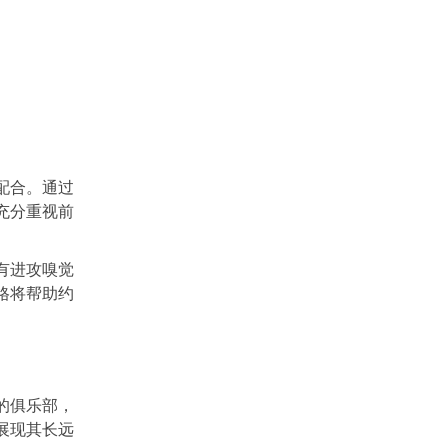
配合。通过
充分重视前
有进攻嗅觉
格将帮助约
的俱乐部，
展现其长远