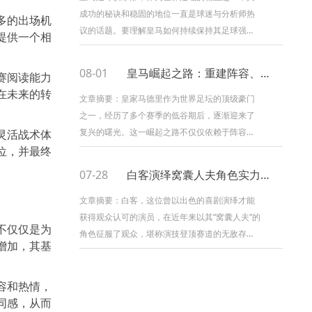
成功的秘诀和稳固的地位一直是球迷与分析师热
多的出场机
议的话题。要理解皇马如何持续保持其足球强国
提供一个相
的地位，必须探讨其背后的六大关键策略。这些
策略不仅体现在球队的管理、战术部...
08-01
皇马崛起之路：重建阵容、调整战术与激发新活力的全面改革路径
赛阅读能力
在未来的转
文章摘要：皇家马德里作为世界足坛的顶级豪门
之一，经历了多个赛季的低谷期后，逐渐迎来了
复兴的曙光。这一崛起之路不仅仅依赖于阵容的
灵活战术体
重建，还包括了战术的调整与新活力的激发。首
位，并最终
先，皇马通过精准的转会操作，逐步...
07-28
白客演绎窝囊人夫角色实力登顶赛道堪称无敌无人能敌
文章摘要：白客，这位曾以出色的喜剧演绎才能
获得观众认可的演员，在近年来以其“窝囊人夫”的
不仅仅是为
角色征服了观众，堪称演技登顶赛道的无敌存
增加，其基
在。不同于传统的硬汉或英雄形象，白客通过
对“窝囊人夫”这一角色的细腻刻画...
容和热情，
同感，从而