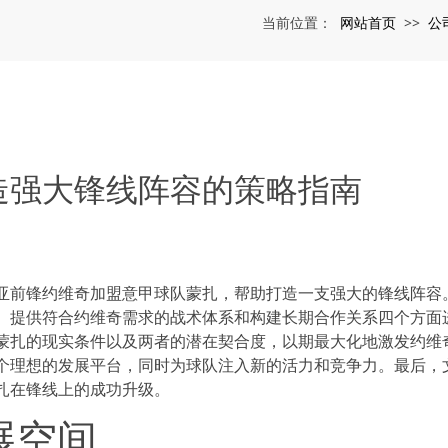
网站首页
公
当前位置：
>>
造强大锋线阵容的策略指南
亚前锋约维奇加盟意甲球队蒙扎，帮助打造一支强大的锋线阵容
、提供符合约维奇需求的战术体系和构建长期合作关系四个方面
蒙扎的现实条件以及两者的潜在契合度，以期最大化地激发约维
个理想的发展平台，同时为球队注入新的活力和竞争力。最后，
扎在锋线上的成功升级。
展空间