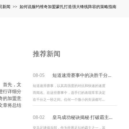
司新闻
如何说服约维奇加盟蒙扎打造强大锋线阵容的策略指南
>>
推荐新闻
08-05
短道速滑赛事中的决胜千分之一秒背后的科技与精密时计分析
。首先，文
短道速滑赛事，以其高强度的对抗和快速的速度
进行详细分
而闻名。在这些赛事中，选手们的表现常常决定
奇的加盟意
在千分之一秒之间。任何一个微小的失误都可能
文章将总结
让选手失去比赛的胜利。而在这些决胜千分之一
秒的背后，科技与精密时计起到了至...
08-02
皇马成功秘诀揭秘 打破霸主地位的六大关键策略
皇马足球俱乐部，作为世界足坛的霸主之一，其