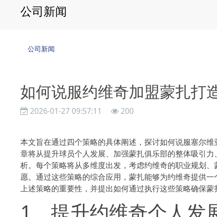
公司新闻
公司新闻
如何说服约维奇加盟蒙扎打
2026-01-27 09:57:11
200
本文旨在通过四个策略的具体阐述，探讨如何说服塞尔维
章将从提升球员个人发展、加强蒙扎俱乐部的整体吸引力
析。每个策略将从多维度出发，考虑约维奇的职业规划、
愿。通过这些策略的综合应用，蒙扎能够为约维奇提供一
上述策略的重要性，并提出如何通过执行这些策略确保蒙
1、提升约维奇个人发