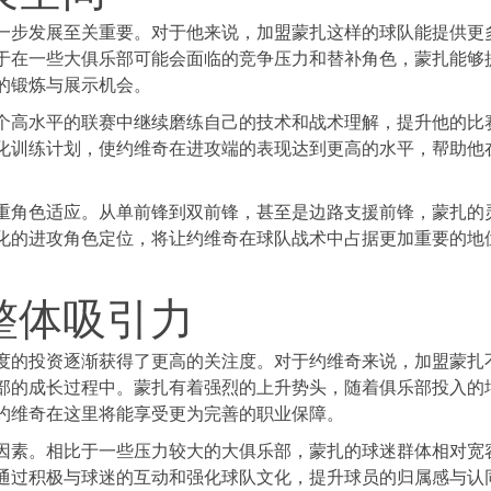
一步发展至关重要。对于他来说，加盟蒙扎这样的球队能提供更
于在一些大俱乐部可能会面临的竞争压力和替补角色，蒙扎能够
的锻炼与展示机会。
个高水平的联赛中继续磨练自己的技术和战术理解，提升他的比
化训练计划，使约维奇在进攻端的表现达到更高的水平，帮助他
重角色适应。从单前锋到双前锋，甚至是边路支援前锋，蒙扎的
化的进攻角色定位，将让约维奇在球队战术中占据更加重要的地
整体吸引力
度的投资逐渐获得了更高的关注度。对于约维奇来说，加盟蒙扎
部的成长过程中。蒙扎有着强烈的上升势头，随着俱乐部投入的
约维奇在这里将能享受更为完善的职业保障。
因素。相比于一些压力较大的大俱乐部，蒙扎的球迷群体相对宽
通过积极与球迷的互动和强化球队文化，提升球员的归属感与认