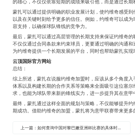
的雄心，不仅仅依靠短期的成绩来吸引他，而是通过长期
蒙扎可以通过提供明确的职业发展计划，使约维奇感受到
以及在关键时刻给予更多的信任。例如，约维奇可以成为
容支持，以确保球队锋线的竞争力。
最后，蒙扎可以通过高层管理的长期支持来保证约维奇的
不仅仅通过合同条款来约束球员，更要通过明确的沟通和
为约维奇提供一个长期发展的平台，同时也帮助蒙扎实现
云顶国际官方网站
总结：
综上所述，蒙扎在说服约维奇加盟时，应该从多个角度入
体系以及构建长期的合作关系等策略来全面吸引这位塞尔
求，也能为球队带来新的锋线实力，进一步提升其在意甲
最终，蒙扎通过这样全面的规划与策略，不仅能够提升约
期成功。借助约维奇的加盟，蒙扎将为意甲联赛带来更多
上一篇：如何查询中国对黎巴嫩亚洲杯比赛的具体时间及赛程安排