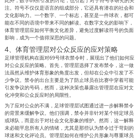
此外，数字69所引发的讨论，也引起了对于符号学研究的关
注。符号不仅仅是语言的组成部分，它还具有潜在的社会和
文化影响力。一个数字、一个标志，甚至是一件球衣，都可
能在不同的语境中带来不同的解读。在数字文化的影响下，
体育管理层应如何平衡文化差异，避免过度解读符号的负面
影响，成为一个值得深思的问题。
4、体育管理层对公众反应的应对策略
足球管理机构在面对69号球衣禁令时，展现出了他们如何应
对公众反应的策略。首先，管理层选择了发布禁令，这一做
法虽然从维护体育形象的角度出发，但却在公众中引发了不
少争议。禁令的出台主要是为了防止球员在比赛中穿着可能
引发争议的号码，然而，这种决策也暴露出管理层在应对文
化冲突和公众反应时的局限性。
为了应对公众的不满，足球管理层试图通过进一步解释禁令
的背景来缓解争议。他们强调，禁令并非针对某个特定球员
或球队，而是出于对社会文化形象的维护。然而，这一解释
未必能平息所有人的情绪，尤其是那些认为禁令过于苛刻的
球迷和文化评论员。管理层如何在维护公共形象与尊重球员