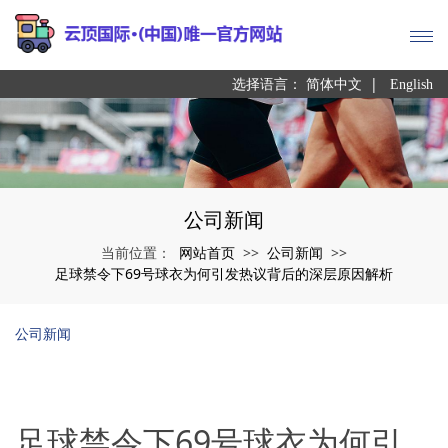
|
选择语言：
简体中文
English
公司新闻
网站首页
公司新闻
当前位置：
>>
>>
足球禁令下69号球衣为何引发热议背后的深层原因解析
公司新闻
足球禁令下69号球衣为何引