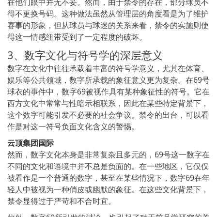
在他们眼中并无不妥。然而，由于禁令的存在，部分球员不
得不更换号码。这种做法虽然从管理层的角度看是为了维护
赛事的形象，但从球员与球迷的关系来看，禁令的实施则使
得这一情感纽带受到了一定程度的破坏。
3、数字文化与符号学的深层意义
数字在文化中往往承载着丰富的符号学意义，尤其在体育、
娱乐等公共领域，数字所承载的象征意义更为复杂。在69号
球衣的事件中，数字69被视作具有某种象征性的符号。它在
西方文化中常常与性暗示相联系，因此在某些特定背景下，
这个数字可能引发不必要的社会争议。禁令的出台，可以看
作是对这一符号负面文化含义的警惕。
云顶集团国际
然而，数字文化本身是非常复杂且多元的，69号这一数字在
不同的文化和语境中并不总是负面的。在一些地区，它仅仅
被看作是一个普通的数字，甚至在某些情况下，数字69在年
轻人中被视为一种俏皮或幽默的象征。在这些文化背景下，
禁令显得过于严苛和不合时宜。