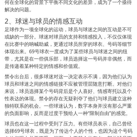
何在全球化的背景下平衡不同文化的差异，成为了一个亟待
解决的问题。
2、球迷与球员的情感互动
足球作为一项全球化的运动，球员与球迷之间的互动是不可
或缺的一部分。球迷对球员的支持和情感投入，不仅仅体现
在比赛中的呐喊助威，更通过球员所穿的球衣、号码等细节
体现出来。69号球衣一度成为了某些球员与球迷之间的纽
带，尤其是在一些俱乐部，球员选择这一号码并非偶然，而
是传递着某种特定的情感和价值观。
禁令出台后，很多球迷对这一决定表示不满，因为他们认为
球员和球迷之间的情感链接不应被管理层随意打断。对他们
来说，球员选择某个号码背后是个人喜好、情感寄托以及个
性表达的体现。禁令的存在无疑剥夺了他们与球员建立这种
独特联系的机会。一些球迷认为，数字本身并没有那么严重
的负面影响，反而是过度干预给人一种“限制自由”的感觉。
球员也在这一过程中受到了压力。有些球员表示，自己曾经
选择69号球衣，既是为了传达个人的个性，也因为这个号码