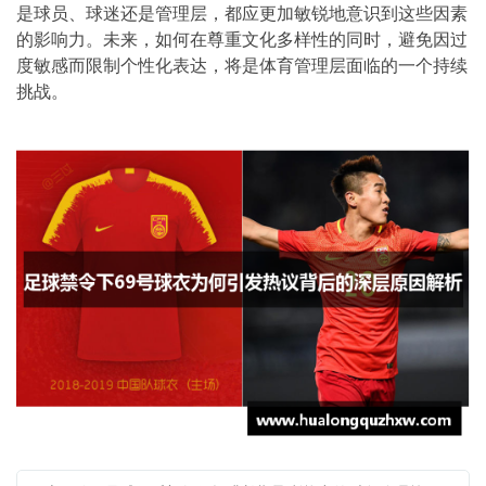
是球员、球迷还是管理层，都应更加敏锐地意识到这些因素
的影响力。未来，如何在尊重文化多样性的同时，避免因过
度敏感而限制个性化表达，将是体育管理层面临的一个持续
挑战。