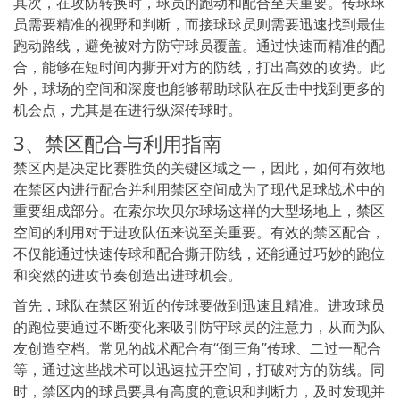
其次，在攻防转换时，球员的跑动和配合至关重要。传球球
员需要精准的视野和判断，而接球球员则需要迅速找到最佳
跑动路线，避免被对方防守球员覆盖。通过快速而精准的配
合，能够在短时间内撕开对方的防线，打出高效的攻势。此
外，球场的空间和深度也能够帮助球队在反击中找到更多的
机会点，尤其是在进行纵深传球时。
3、禁区配合与利用指南
禁区内是决定比赛胜负的关键区域之一，因此，如何有效地
在禁区内进行配合并利用禁区空间成为了现代足球战术中的
重要组成部分。在索尔坎贝尔球场这样的大型场地上，禁区
空间的利用对于进攻队伍来说至关重要。有效的禁区配合，
不仅能通过快速传球和配合撕开防线，还能通过巧妙的跑位
和突然的进攻节奏创造出进球机会。
首先，球队在禁区附近的传球要做到迅速且精准。进攻球员
的跑位要通过不断变化来吸引防守球员的注意力，从而为队
友创造空档。常见的战术配合有“倒三角”传球、二过一配合
等，通过这些战术可以迅速拉开空间，打破对方的防线。同
时，禁区内的球员要具有高度的意识和判断力，及时发现并