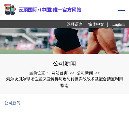
|
选择语言：
简体中文
English
公司新闻
网站首页
公司新闻
当前位置：
>>
>>
索尔坎贝尔球场位置深度解析与攻防转换实战战术及配合禁区利用
指南
公司新闻