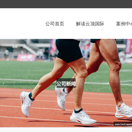
公司首页
解读云顶国际
案例中