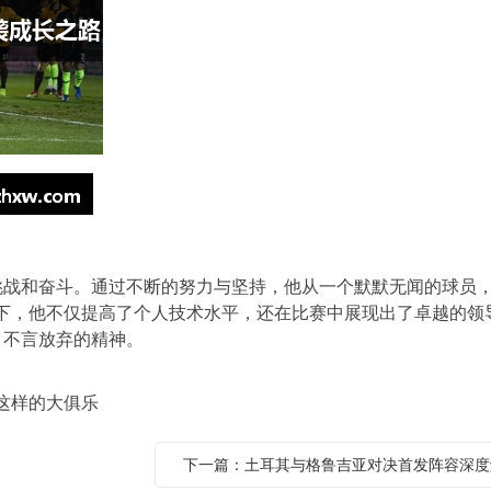
挑战和奋斗。通过不断的努力与坚持，他从一个默默无闻的球员
下，他不仅提高了个人技术水平，还在比赛中展现出了卓越的领
、不言放弃的精神。
这样的大俱乐