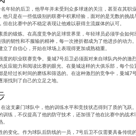
一名年轻的后卫，他早年并未受到众多球迷的关注，甚至在其职
，他只是在一些低级别的联赛中积累经验，面对的是无数的挑战
，但在比赛中的不稳定表现让他难以获得主流媒体的认可。
素质的锻炼。在高度竞争的足球世界里，年轻球员必须学会如何
顽强的韧性和不服输的精神，每一次挫折都成为了他进步的动力
建立了自信心，开始在球场上表现得更加成熟稳重。
强度的职业联赛竞争。曼城7号后卫必须面对来自球队内外的激
的反应能力和阅读比赛的眼光。在曼城这样的大俱乐部，每个位
都是经过长时间的磨练和筛选的。在这种激烈的竞争中，曼城7
逐渐找到了自己的立足之地。
步
。在这支豪门球队中，他的训练水平和竞技状态得到了质的飞跃
的训练，不仅提高了他的防守技术，还加强了他在比赛中的战术
熟。
性的变化。作为球队后防线的一员，7号后卫不仅需要具备传统