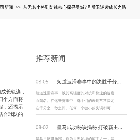
司新闻
从无名小将到防线核心探寻曼城7号后卫逆袭成长之路
>>
推荐新闻
08-05
短道速滑赛事中的决胜千分之一秒背后的科技与精密时计分析
的成长轨迹，
短道速滑赛事，以其高强度的对抗和快速的速度
四个方面将
而闻名。在这些赛事中，选手们的表现常常决定
程，还揭示
在千分之一秒之间。任何一个微小的失误都可能
结合球队的
让选手失去比赛的胜利。而在这些决胜千分之一
秒的背后，科技与精密时计起到了至...
08-02
皇马成功秘诀揭秘 打破霸主地位的六大关键策略
皇马足球俱乐部，作为世界足坛的霸主之一，其