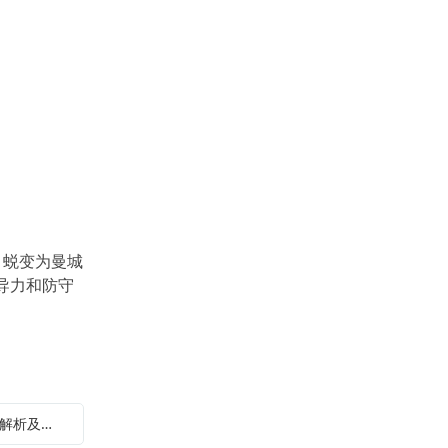
，蜕变为曼城
导力和防守
下一篇：土耳其与格鲁吉亚对决首发阵容深度解析及赛前战术展望