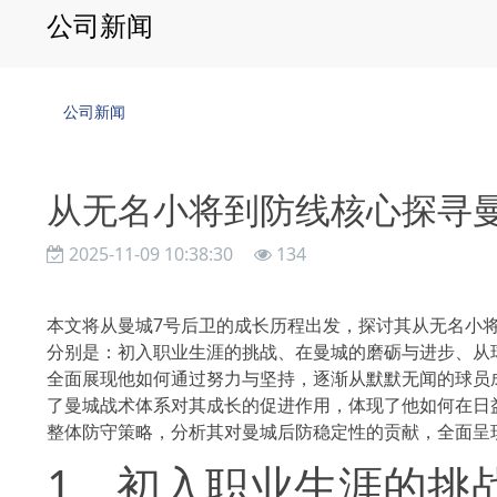
公司新闻
公司新闻
从无名小将到防线核心探寻
2025-11-09 10:38:30
134
本文将从曼城7号后卫的成长历程出发，探讨其从无名小
分别是：初入职业生涯的挑战、在曼城的磨砺与进步、从
全面展现他如何通过努力与坚持，逐渐从默默无闻的球员
了曼城战术体系对其成长的促进作用，体现了他如何在日
整体防守策略，分析其对曼城后防稳定性的贡献，全面呈
1、初入职业生涯的挑