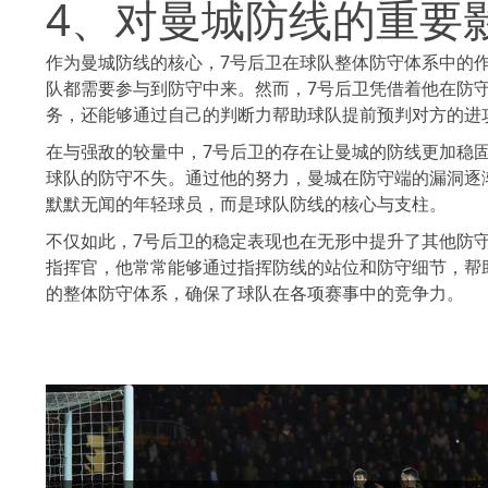
4、对曼城防线的重要
作为曼城防线的核心，7号后卫在球队整体防守体系中的
队都需要参与到防守中来。然而，7号后卫凭借着他在防
务，还能够通过自己的判断力帮助球队提前预判对方的进
在与强敌的较量中，7号后卫的存在让曼城的防线更加稳
球队的防守不失。通过他的努力，曼城在防守端的漏洞逐
默默无闻的年轻球员，而是球队防线的核心与支柱。
不仅如此，7号后卫的稳定表现也在无形中提升了其他防
指挥官，他常常能够通过指挥防线的站位和防守细节，帮
的整体防守体系，确保了球队在各项赛事中的竞争力。