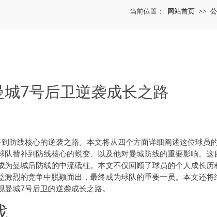
网站首页
公
当前位置：
>>
曼城7号后卫逆袭成长之路
将到防线核心的逆袭之路。本文将从四个方面详细阐述这位球员
球队替补到防线核心的蜕变、以及他对曼城防线的重要影响。这
成为曼城后防线的中流砥柱。本文不仅回顾了球员的个人成长历
益激烈的竞争中脱颖而出，最终成为球队的重要一员。本文还将
现曼城7号后卫的逆袭成长之路。
战