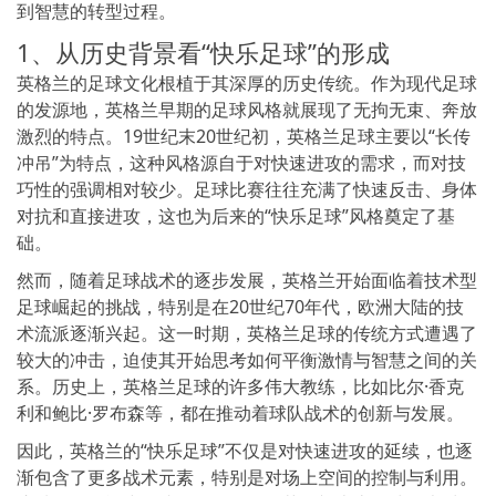
到智慧的转型过程。
1、从历史背景看“快乐足球”的形成
英格兰的足球文化根植于其深厚的历史传统。作为现代足球
的发源地，英格兰早期的足球风格就展现了无拘无束、奔放
激烈的特点。19世纪末20世纪初，英格兰足球主要以“长传
冲吊”为特点，这种风格源自于对快速进攻的需求，而对技
巧性的强调相对较少。足球比赛往往充满了快速反击、身体
对抗和直接进攻，这也为后来的“快乐足球”风格奠定了基
础。
然而，随着足球战术的逐步发展，英格兰开始面临着技术型
足球崛起的挑战，特别是在20世纪70年代，欧洲大陆的技
术流派逐渐兴起。这一时期，英格兰足球的传统方式遭遇了
较大的冲击，迫使其开始思考如何平衡激情与智慧之间的关
系。历史上，英格兰足球的许多伟大教练，比如比尔·香克
利和鲍比·罗布森等，都在推动着球队战术的创新与发展。
因此，英格兰的“快乐足球”不仅是对快速进攻的延续，也逐
渐包含了更多战术元素，特别是对场上空间的控制与利用。