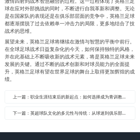
激情四射到战术智慧融合的过程。这一过程体现了英格兰足
球在应对外部挑战的同时，不断进行自我革新和调整。无论
是在国家队的表现还是在俱乐部层面的竞争中，英格兰足球
都逐渐摆脱了过去依赖单一冲击力的局限，更多地结合了技
战术的思维。
展望未来，英格兰足球将继续在激情与智慧的平衡中前行。
在全球足球战术日益复杂化的今天，如何保持独特的风格，
并在此基础上不断吸收新的战术元素，将是英格兰足球未来
发展的关键。通过不断的战术创新和对球员能力的全面提
升，英格兰足球有望在世界足球的舞台上取得更加辉煌的成
绩。
上一篇：职业生涯结束后的新起点：如何选择成为青训教练的关键步骤与考量
下一篇：英超球队文化的多元性与传统：从球迷到俱乐部的身份认同与影响力解析