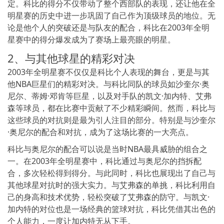
定。科比的得分不仅带动了整个西部队的表现，还让他在全
明星赛的历史中进一步巩固了自己作为顶级球员的地位。无
论是他个人的突破还是与队友的配合，科比在2003年全明
星赛中的得分爆发成为了赛场上最亮眼的明星。
2、与其他球星的精彩对决
2003年全明星赛不仅仅是科比个人表现的舞台，更是与其
他NBA巨星们的精彩对决。与科比同队的球员如沙奎尔·奥
尼尔、蒂姆·邓肯等巨星，以及对手队的凯文·加内特、艾弗
森等球员，都在比赛中贡献了不少精彩瞬间。然而，科比与
这些球员的对抗则是最为引人注目的部分。特别是与沙奎尔
·奥尼尔的配合和对抗，成为了这场比赛的一大亮点。
科比与奥尼尔的配合可以说是当时NBA最具威胁的组合之
一。在2003年全明星赛中，科比通过与奥尼尔的挡拆配
合，多次轻松得到得分。与此同时，科比也展现出了自己与
其他球星对抗时的强大实力。与艾弗森的单挑，科比利用自
己的身高和技术优势，轻松突破了艾弗森的防守。与凯文·
加内特的对位也是一场经典的篮球对抗，科比凭借其出色的
个人能力，一度让加内特无从下手。