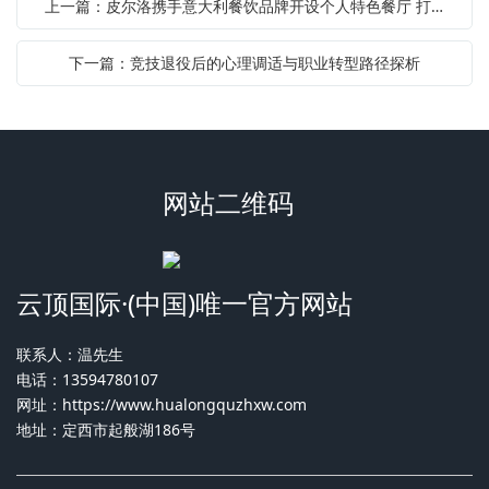
上一篇：皮尔洛携手意大利餐饮品牌开设个人特色餐厅 打造足球与美食融合的新体验
下一篇：竞技退役后的心理调适与职业转型路径探析
网站二维码
云顶国际·(中国)唯一官方网站
联系人：温先生
电话：13594780107
网址：
https://www.hualongquzhxw.com
地址：定西市起般湖186号