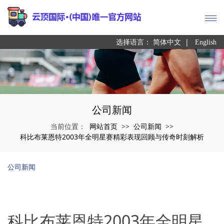
|
选择语言：
简体中文
English
公司新闻
网站首页
公司新闻
当前位置：
>>
>>
科比布莱恩特2003年全明星赛精彩表现回顾与传奇时刻解析
公司新闻
科比布莱恩特2003年全明星