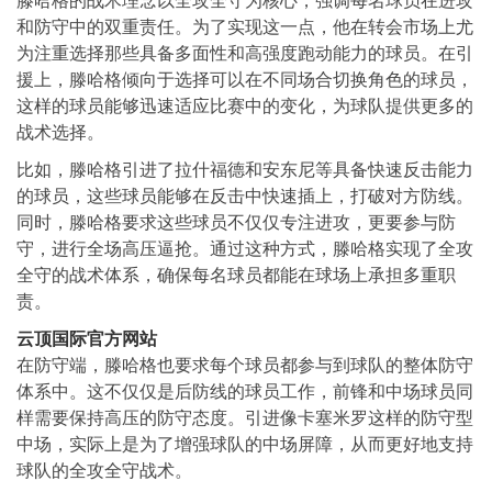
滕哈格的战术理念以全攻全守为核心，强调每名球员在进攻
和防守中的双重责任。为了实现这一点，他在转会市场上尤
为注重选择那些具备多面性和高强度跑动能力的球员。在引
援上，滕哈格倾向于选择可以在不同场合切换角色的球员，
这样的球员能够迅速适应比赛中的变化，为球队提供更多的
战术选择。
比如，滕哈格引进了拉什福德和安东尼等具备快速反击能力
的球员，这些球员能够在反击中快速插上，打破对方防线。
同时，滕哈格要求这些球员不仅仅专注进攻，更要参与防
守，进行全场高压逼抢。通过这种方式，滕哈格实现了全攻
全守的战术体系，确保每名球员都能在球场上承担多重职
责。
云顶国际官方网站
在防守端，滕哈格也要求每个球员都参与到球队的整体防守
体系中。这不仅仅是后防线的球员工作，前锋和中场球员同
样需要保持高压的防守态度。引进像卡塞米罗这样的防守型
中场，实际上是为了增强球队的中场屏障，从而更好地支持
球队的全攻全守战术。