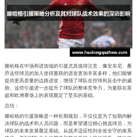
滕哈格在中场和进攻端的引援尤其值得注意，像安东尼、桑
乔这些球员的加入使得曼联的进攻更加丰富多样，他们能够
提供更高质量的边路进攻，增强了球队在控球和反击中的威
胁。这些引援进一步提升了球队的整体竞争力，为曼联在英
超和欧洲赛场上的表现奠定了坚实的基础。
总结：
滕哈格的引援策略是一种长期规划，不仅仅是为了短期内解
决球队的战术和人员问题，而是希望通过精心挑选球员，为
球队的未来发展奠定基础。从战术适应性到全攻全守的体系