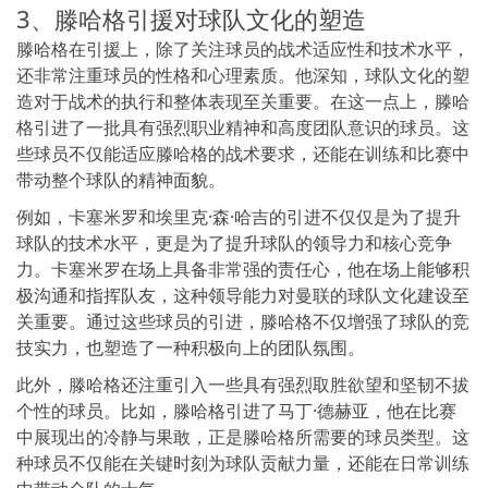
3、滕哈格引援对球队文化的塑造
滕哈格在引援上，除了关注球员的战术适应性和技术水平，
还非常注重球员的性格和心理素质。他深知，球队文化的塑
造对于战术的执行和整体表现至关重要。在这一点上，滕哈
格引进了一批具有强烈职业精神和高度团队意识的球员。这
些球员不仅能适应滕哈格的战术要求，还能在训练和比赛中
带动整个球队的精神面貌。
例如，卡塞米罗和埃里克·森·哈吉的引进不仅仅是为了提升
球队的技术水平，更是为了提升球队的领导力和核心竞争
力。卡塞米罗在场上具备非常强的责任心，他在场上能够积
极沟通和指挥队友，这种领导能力对曼联的球队文化建设至
关重要。通过这些球员的引进，滕哈格不仅增强了球队的竞
技实力，也塑造了一种积极向上的团队氛围。
此外，滕哈格还注重引入一些具有强烈取胜欲望和坚韧不拔
个性的球员。比如，滕哈格引进了马丁·德赫亚，他在比赛
中展现出的冷静与果敢，正是滕哈格所需要的球员类型。这
种球员不仅能在关键时刻为球队贡献力量，还能在日常训练