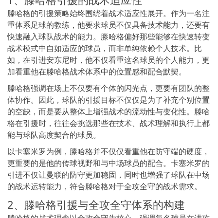
滕哈格的引援策略始终围绕着战术适应性展开。作为一名注
重体系足球的教练，他要求球员不仅具备技术能力，还要有
快速融入球队战术的能力。滕哈格偏好那些能够在快速转变
战术模式中自如适应的球员，而非单纯依赖个人技术。比
如，在引进安东尼时，他不仅看重这名球员的个人能力，更
加看重他在滕哈格战术体系中的位置感和配合默契。
滕哈格强调在场上不仅要有个体的闪光点，更要有团队的整
体协作。因此，球队的引援目标不仅仅是为了补充个别位置
的空缺，而是要从整体上增强战术的流动性与变化性。滕哈
格在引援时，往往会挑选那些在技术、战术理解和执行上都
能与球队高度契合的球员。
以卡塞米罗为例，滕哈格并不仅仅看重他在防守端的硬度，
更重要的是他的传球视野和与中场球员的配合。卡塞米罗的
引进不仅让曼联的防守更加稳固，同时也增强了球队在中场
的战术运转能力，符合滕哈格对于全攻全守的战术需求。
2、滕哈格引援与全攻全守体系的构建