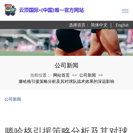
|
选择语言：
简体中文
English
公司新闻
网站首页
公司新闻
当前位置：
>>
>>
滕哈格引援策略分析及其对球队战术效果的深远影响
公司新闻
滕哈格引援策略分析及其对球