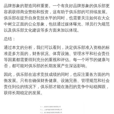
品牌形象的塑造同样重要。一个有良好品牌形象的俱乐部更
容易获得商业赞助和投资，这有助于俱乐部的可持续发展。
俱乐部在提升自身竞技水平的同时，也需要关注如何在大众
中树立正面的公众形象，包括通过媒体曝光、球员行为规范
以及俱乐部文化建设等多方面来加以体现。
总结：
通过本文的分析，我们可以看到，决定俱乐部准入资格的标
准是多方面的，财务状况、体育设施、管理水平和社会责任
等因素都需要得到充分的重视和评估。每一个环节的健康与
否，都可能对俱乐部的长期发展产生深远影响。
因此，俱乐部在追求竞技成绩的同时，也应注重各方面的均
衡发展。只有在确保财务健康、设施完善、管理规范和社会
责任到位的情况下，俱乐部才能在激烈的竞争中站稳脚跟，
获得长期稳定的发展。