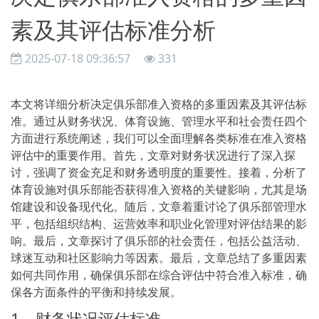
素及其评估标准分析
2025-07-18 09:36:57
331
本文将详细分析决定俱乐部准入资格的多重因素及其评估标
准。通过从财务状况、体育设施、管理水平和社会责任四个
方面进行系统阐述，我们可以全面理解各类标准在准入资格
评估中的重要作用。首先，文章对财务状况进行了深入探
讨，强调了资金充足和财务透明度的重要性。接着，分析了
体育设施对俱乐部能否获得准入资格的关键影响，尤其是场
馆建设和设备现代化。随后，文章着重讨论了俱乐部管理水
平，包括组织结构、运营效率和职业化管理对评估结果的影
响。最后，文章探讨了俱乐部的社会责任，包括公益活动、
球迷互动和社区影响力等因素。最后，文章总结了多重因素
如何共同作用，确保俱乐部在综合评估中符合准入标准，确
保各方面条件的平衡和持续发展。
1、财务状况评估标准