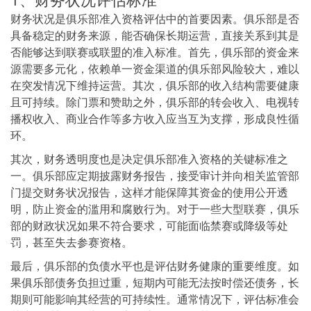
财务状况是俱乐部准入资格评估中的首要因素。俱乐部是否
具备稳定的财务来源，能否确保长期运营，直接关系到其是
否能够达到联赛或联盟的准入标准。首先，俱乐部的资金来
源需要多元化，依赖单一资金渠道的俱乐部风险较大，难以
在突发情况下维持运营。其次，俱乐部的收入结构需要健康
且可持续。除门票和赞助之外，俱乐部的转会收入、电视转
播权收入、商业合作等多方收入应当互为支撑，形成良性循
环。
其次，财务透明度也是决定俱乐部准入资格的关键标准之
一。俱乐部应定期披露财务报告，接受审计并向相关监管部
门提交财务状况报告，这样才能保障其资金的使用公开透
明，防止资金的滥用和腐败行为。对于一些大型联赛，俱乐
部的财政状况如果不符合要求，可能面临禁赛或降级等处
罚，甚至失去参赛资格。
最后，俱乐部的负债水平也是评估财务健康的重要维度。如
果俱乐部债务负担过重，短期内可能无法按时偿还债务，长
期则可能影响其经营的可持续性。通常情况下，评估标准会