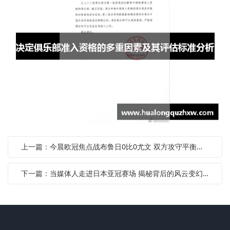
上一篇：今晨欧冠焦点战布鲁日0比0尤文 双方攻守平衡难分高下
下一篇：当媒体人走进日本亚冠赛场 揭秘背后的风云变幻与赛事内幕