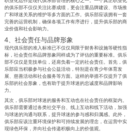
职业化运作是现代俱乐部管理的核心之一。一个真正职业化
的俱乐部不仅仅关注比赛成绩，更会注重品牌建设、市场推
广和球迷关系的维护等多方面的工作。俱乐部应该拥有一套
完善的运营机制，确保各项工作有序进行，提升俱乐部的商
业价值和社会影响力。
4、社会责任与品牌形象
现代俱乐部的准入标准已不仅仅局限于财务和设施等硬性指
标，社会责任和品牌形象同样成为了评估的重要标准。俱乐
部不仅仅是竞技单位，还肩负着一定的社会责任。首先，俱
乐部应当积极参与社会公益活动，特别是在青少年体育发
展、慈善活动和社会服务等方面。这样的举措不仅提升了俱
乐部的社会形象，也有助于提升球迷的忠诚度和品牌影响
力。
其次，俱乐部对球迷的服务和互动也在社会责任的框架内。
俱乐部需要通过各类社交平台、线上互动和线下活动，加强
与球迷的沟通与联系，提升球迷的参与感和归属感。此外，
俱乐部应该注重环境保护和可持续发展的理念，在运营中实
现绿色环保，并向社会传递积极向上的价值观。