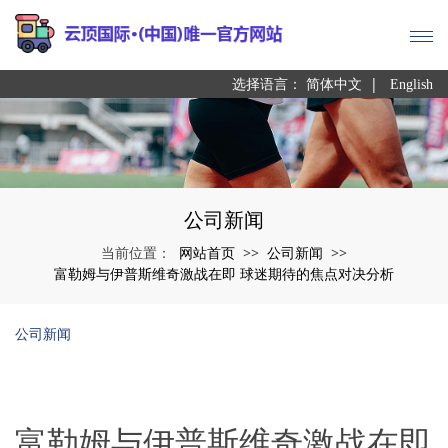
|
选择语言：
简体中文
English
公司新闻
网站首页
公司新闻
当前位置：
>>
>>
富勒姆与伊普斯维奇激战在即 球迷期待的焦点对决分析
公司新闻
富勒姆与伊普斯维奇激战在即