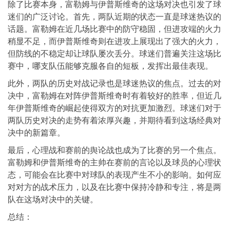
除了比赛本身，富勒姆与伊普斯维奇的这场对决也引发了球
迷们的广泛讨论。首先，两队近期的状态一直是球迷热议的
话题。富勒姆在近几场比赛中的防守稳固，但进攻端的火力
稍显不足，而伊普斯维奇则在进攻上展现出了强大的火力，
但防线的不稳定却让球队屡次丢分。球迷们普遍关注这场比
赛中，哪支队伍能够克服各自的短板，发挥出最佳表现。
此外，两队的历史对战记录也是球迷热议的焦点。过去的对
决中，富勒姆在对阵伊普斯维奇时有着较好的胜率，但近几
年伊普斯维奇的崛起使得双方的对抗更加激烈。球迷们对于
两队历史对决的走势有着浓厚兴趣，并期待看到这场经典对
决中的新篇章。
最后，心理战和赛前的舆论战也成为了比赛的另一个焦点。
富勒姆和伊普斯维奇的主帅在赛前的言论以及球员的心理状
态，可能会在比赛中对球队的表现产生不小的影响。如何应
对对方的战术压力，以及在比赛中保持冷静和专注，将是两
队在这场对决中的关键。
总结：