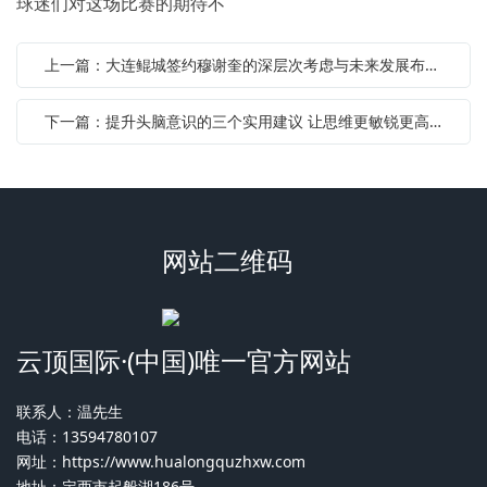
球迷们对这场比赛的期待不
上一篇：大连鲲城签约穆谢奎的深层次考虑与未来发展布局分析
下一篇：提升头脑意识的三个实用建议 让思维更敏锐更高效
网站二维码
云顶国际·(中国)唯一官方网站
联系人：温先生
电话：13594780107
网址：
https://www.hualongquzhxw.com
地址：定西市起般湖186号