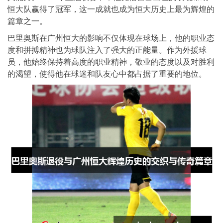
恒大队赢得了冠军，这一成就也成为恒大历史上最为辉煌的
篇章之一。
巴里奥斯在广州恒大的影响不仅体现在球场上，他的职业态
度和拼搏精神也为球队注入了强大的正能量。作为外援球
员，他始终保持着高度的职业精神，敬业的态度以及对胜利
的渴望，使得他在球迷和队友心中都占据了重要的地位。