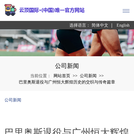
|
选择语言：
简体中文
English
公司新闻
网站首页
公司新闻
当前位置：
>>
>>
巴里奥斯退役与广州恒大辉煌历史的交织与传奇篇章
公司新闻
巴里奥斯退役与广州恒大辉煌