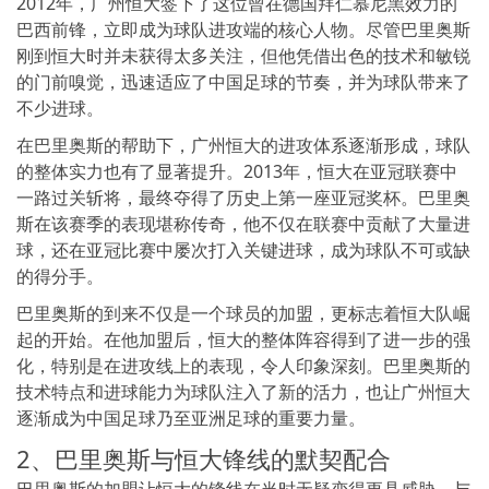
2012年，广州恒大签下了这位曾在德国拜仁慕尼黑效力的
巴西前锋，立即成为球队进攻端的核心人物。尽管巴里奥斯
刚到恒大时并未获得太多关注，但他凭借出色的技术和敏锐
的门前嗅觉，迅速适应了中国足球的节奏，并为球队带来了
不少进球。
在巴里奥斯的帮助下，广州恒大的进攻体系逐渐形成，球队
的整体实力也有了显著提升。2013年，恒大在亚冠联赛中
一路过关斩将，最终夺得了历史上第一座亚冠奖杯。巴里奥
斯在该赛季的表现堪称传奇，他不仅在联赛中贡献了大量进
球，还在亚冠比赛中屡次打入关键进球，成为球队不可或缺
的得分手。
巴里奥斯的到来不仅是一个球员的加盟，更标志着恒大队崛
起的开始。在他加盟后，恒大的整体阵容得到了进一步的强
化，特别是在进攻线上的表现，令人印象深刻。巴里奥斯的
技术特点和进球能力为球队注入了新的活力，也让广州恒大
逐渐成为中国足球乃至亚洲足球的重要力量。
2、巴里奥斯与恒大锋线的默契配合