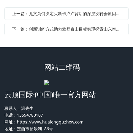
上一篇：尤文为何决定买断卡卢卢背后的深层次转会原因分析
下一篇：创新训练方式助力攀登泰山目标实现探索山东泰山备战新路径新策略
网站二维码
云顶国际·(中国)唯一官方网站
联系人：温先生
电话：13594780107
网址：
https://www.hualongquzhxw.com
地址：定西市起般湖186号