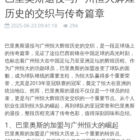
历史的交织与传奇篇章
2025-06-23 09:41:18
294
巴里奥斯退役与广州恒大辉煌历史的交织，是一段足球场上
的传奇篇章，见证了这位巴西前锋在中国足球的高光时刻，
也标志着广州恒大在中国足坛乃至亚洲足坛的辉煌历程。作
为广州恒大的功勋球员，巴里奥斯的加盟改变了球队的面
貌，成为球队锋线的重要支柱，为恒大队赢得多个重要荣
誉，尤其是2013年亚冠联赛的冠军，奠定了恒大在亚洲的
统治地位。然而，巴里奥斯的退役不仅仅是一个球员的结
束，更是与广州恒大辉煌历史交织的一个重要节点。从个人
职业生涯到恒大队的崛起，再到球队的亚冠荣誉和巴里奥斯
的退役，整段历程充满了传奇色彩，值得深刻回味和总结。
1、巴里奥斯的加盟与广州恒大的崛起
巴里奥斯的加盟是广州恒大历史上一个重要的转折点。