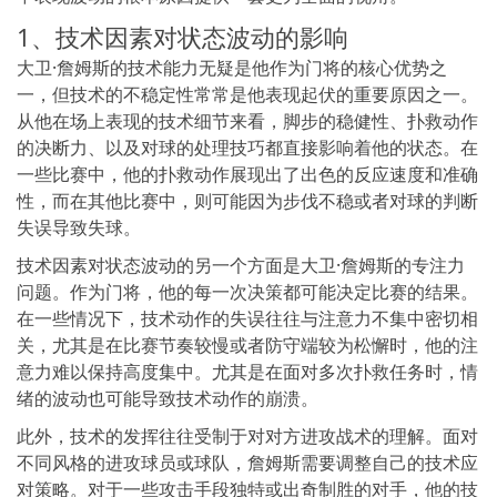
1、技术因素对状态波动的影响
大卫·詹姆斯的技术能力无疑是他作为门将的核心优势之
一，但技术的不稳定性常常是他表现起伏的重要原因之一。
从他在场上表现的技术细节来看，脚步的稳健性、扑救动作
的决断力、以及对球的处理技巧都直接影响着他的状态。在
一些比赛中，他的扑救动作展现出了出色的反应速度和准确
性，而在其他比赛中，则可能因为步伐不稳或者对球的判断
失误导致失球。
技术因素对状态波动的另一个方面是大卫·詹姆斯的专注力
问题。作为门将，他的每一次决策都可能决定比赛的结果。
在一些情况下，技术动作的失误往往与注意力不集中密切相
关，尤其是在比赛节奏较慢或者防守端较为松懈时，他的注
意力难以保持高度集中。尤其是在面对多次扑救任务时，情
绪的波动也可能导致技术动作的崩溃。
此外，技术的发挥往往受制于对对方进攻战术的理解。面对
不同风格的进攻球员或球队，詹姆斯需要调整自己的技术应
对策略。对于一些攻击手段独特或出奇制胜的对手，他的技