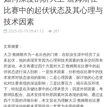
比赛中的起伏状态及其心理与
技术因素
2025-05-19 09:41:12
281
文章摘要：
大卫·詹姆斯作为一名出色的门将，在职业生涯中经历了众
多起伏，他的表现常常因为心理和技术因素的复杂交织而有
所波动。本文将通过四个方面对大卫·詹姆斯在比赛中的起
伏状态进行深入剖析：一是技术因素，分析他在比赛中的技
术发挥对状态波动的影响；二是心理因素，探讨他的心态变
化对比赛表现的深远影响；三是比赛压力，揭示高压环境
下，特别是在关键比赛中的心理承受力；四是外部因素，考
察球队配合、战术安排等外部因素对其表现的影响。通过这
四个方面的详细分析，本文旨在为理解大卫·詹姆斯在比赛
中表现波动的根本原因提供一套更为全面的视角。