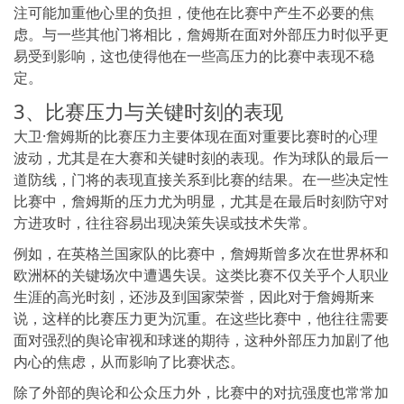
注可能加重他心里的负担，使他在比赛中产生不必要的焦
虑。与一些其他门将相比，詹姆斯在面对外部压力时似乎更
易受到影响，这也使得他在一些高压力的比赛中表现不稳
定。
3、比赛压力与关键时刻的表现
大卫·詹姆斯的比赛压力主要体现在面对重要比赛时的心理
波动，尤其是在大赛和关键时刻的表现。作为球队的最后一
道防线，门将的表现直接关系到比赛的结果。在一些决定性
比赛中，詹姆斯的压力尤为明显，尤其是在最后时刻防守对
方进攻时，往往容易出现决策失误或技术失常。
例如，在英格兰国家队的比赛中，詹姆斯曾多次在世界杯和
欧洲杯的关键场次中遭遇失误。这类比赛不仅关乎个人职业
生涯的高光时刻，还涉及到国家荣誉，因此对于詹姆斯来
说，这样的比赛压力更为沉重。在这些比赛中，他往往需要
面对强烈的舆论审视和球迷的期待，这种外部压力加剧了他
内心的焦虑，从而影响了比赛状态。
除了外部的舆论和公众压力外，比赛中的对抗强度也常常加