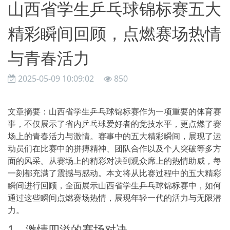
山西省学生乒乓球锦标赛五大
精彩瞬间回顾，点燃赛场热情
与青春活力
2025-05-09 10:09:02
850
文章摘要：山西省学生乒乓球锦标赛作为一项重要的体育赛
事，不仅展示了省内乒乓球爱好者的竞技水平，更点燃了赛
场上的青春活力与激情。赛事中的五大精彩瞬间，展现了运
动员们在比赛中的拼搏精神、团队合作以及个人突破等多方
面的风采。从赛场上的精彩对决到观众席上的热情助威，每
一刻都充满了震撼与感动。本文将从比赛过程中的五大精彩
瞬间进行回顾，全面展示山西省学生乒乓球锦标赛中，如何
通过这些瞬间点燃赛场热情，展现年轻一代的活力与无限潜
力。
1、激情四溢的赛场对决